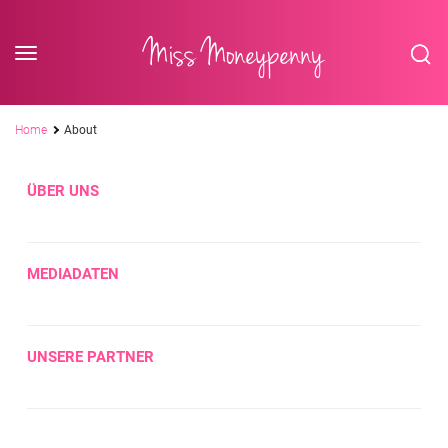
<div class='slogan '> Die Business-Plattform <br/> für Assistenzberufe</div
Skip to content
Miss Moneypenny
Breadcrumb
Home
About
ÜBER UNS
MEDIADATEN
UNSERE PARTNER