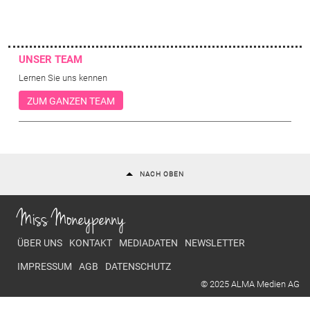
UNSER TEAM
Lernen Sie uns kennen
ZUM GANZEN TEAM
NACH OBEN
Miss Moneypenny
Footer menu
ÜBER UNS
KONTAKT
MEDIADATEN
NEWSLETTER
IMPRESSUM
AGB
DATENSCHUTZ
© 2025 ALMA Medien AG