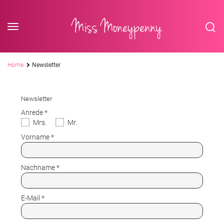
<div class='slogan '> Die Business-Plattform <br/> für Assistenzberufe</div
Skip to content
Miss Moneypenny
Breadcrumb
Home
Newsletter
Newsletter
Anrede
Mrs.
Mr.
Vorname
Nachname
E-Mail