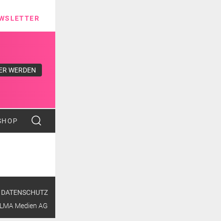
ns
WSLETTER
ER WERDEN
SHOP
DATENSCHUTZ
ALMA Medien AG