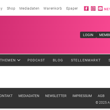
Social ico
ay
Shop
Mediadaten
Warenkorb
Epaper
NE
ufe</div>
LOGIN
MEMB
THEMEN
PODCAST
BLOG
STELLENMARKT
u
ONTAKT
MEDIADATEN
NEWSLETTER
IMPRESSUM
AGB
© 2025 