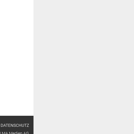
k
on
DATENSCHUTZ
ALMA Medien AG