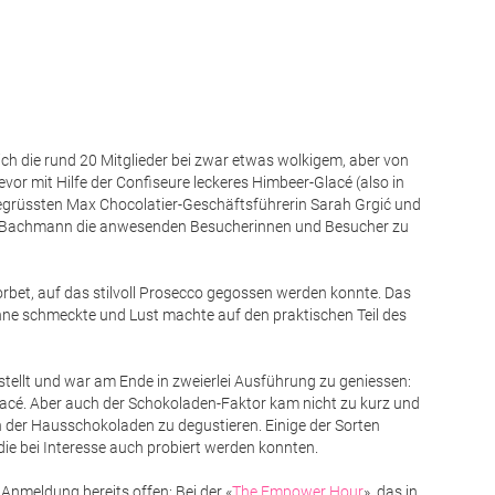
Foto: CB
ich die rund 20 Mitglieder bei zwar etwas wolkigem, aber von
r mit Hilfe der Confiseure leckeres Himbeer-Glacé (also in
egrüssten Max Chocolatier-Geschäftsführerin Sarah Grgić und
e Bachmann die anwesenden Besucherinnen und Besucher zu
Sorbet, auf das stilvoll Prosecco gegossen werden konnte. Das
onne schmeckte und Lust machte auf den praktischen Teil des
tellt und war am Ende in zweierlei Ausführung zu geniessen:
cé. Aber auch der Schokoladen-Faktor kam nicht zu kurz und
en der Hausschokoladen zu degustieren. Einige der Sorten
die bei Interesse auch probiert werden konnten.
nmeldung bereits offen: Bei der «
The Empower Hour
», das in