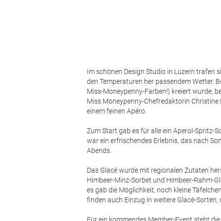
Im schönen Design Studio in Luzern trafen s
den Temperaturen her passendem Wetter. Bevo
Miss-Moneypenny-Farben!) kreiert wurde, b
Miss Moneypenny-Chefredaktorin Christin
einem feinen Apéro.
Zum Start gab es für alle ein Aperol-Spritz-
war ein erfrischendes Erlebnis, das nach S
Abends.
Das Glacé wurde mit regionalen Zutaten hers
Himbeer-Minz-Sorbet und Himbeer-Rahm-Gla
es gab die Möglichkeit, noch kleine Täfelch
finden auch Einzug in weitere Glacé-Sorten, 
Für ein kommendes Member-Event steht die A