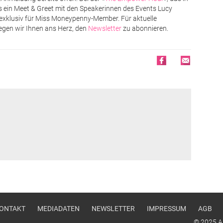
s ein Meet & Greet mit den Speakerinnen des Events Lucy
exklusiv für Miss Moneypenny-Member. Für aktuelle
egen wir Ihnen ans Herz, den
Newsletter
zu abonnieren.
Faceboo
Mastod
Email
u
ONTAKT
MEDIADATEN
NEWSLETTER
IMPRESSUM
AGB
© 2025 