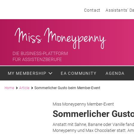
Skip to content
Header menu
Contact
Assistants' D
<div class='slogan '> Die Business-Plattform <br/> für Assistenzber
Miss Moneypenny
DIE BUSINESS-PLATTFORM
FÜR ASSISTENZBERUFE
MY MEMBERSHIP
EA COMMUNITY
AGENDA
Breadcrumb
Home
Article
Sommerlicher Gusto beim Member-Event
Miss Moneypenny Member-Event
Sommerlicher Gust
Anstatt mit Sahne, Banane oder Vanille fa
Moneypenny und Max Chocolatier statt. Am