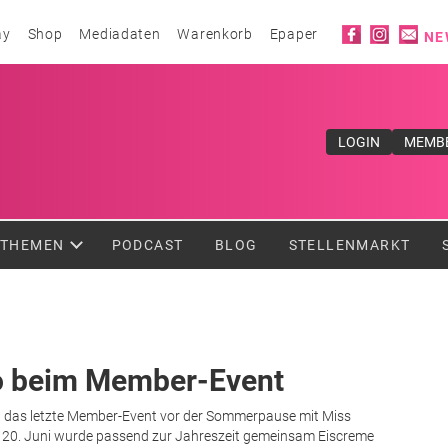
Social ico
ay
Shop
Mediadaten
Warenkorb
Epaper
NE
ufe</div>
LOGIN
MEMB
THEMEN
PODCAST
BLOG
STELLENMARKT
o beim Member-Event
nd das letzte Member-Event vor der Sommerpause mit Miss
 20. Juni wurde passend zur Jahreszeit gemeinsam Eiscreme