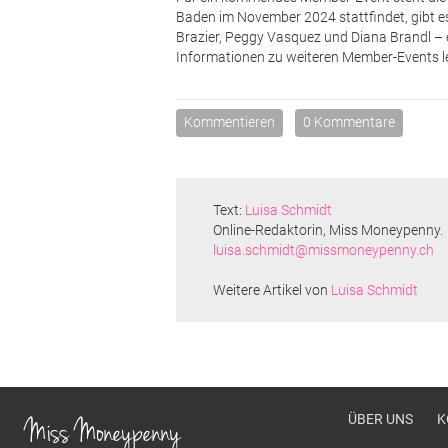
Baden im November 2024 stattfindet, gibt e
Brazier, Peggy Vasquez und Diana Brandl – 
Informationen zu weiteren Member-Events l
Kommentieren
0 Kommentare
Text:
Luisa Schmidt
Online-Redaktorin, Miss Moneypenny.
luisa.schmidt@missmoneypenny.ch
Weitere Artikel von
Luisa Schmidt
Footer men
ÜBER UNS
K
Miss Moneypenny