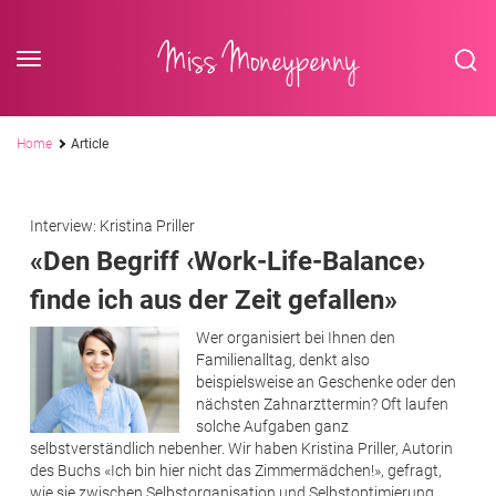
<div class='slogan '> Die Business-Plattform <br/> für Assistenzberufe</div
Skip to content
Miss Moneypenny
Pfadnavigation
Home
Article
Interview: Kristina Priller
«Den Begriff ‹Work-Life-Balance›
finde ich aus der Zeit gefallen»
Wer organisiert bei Ihnen den
Familienalltag, denkt also
beispielsweise an Geschenke oder den
nächsten Zahnarzttermin? Oft laufen
solche Aufgaben ganz
selbstverständlich nebenher. Wir haben Kristina Priller, Autorin
des Buchs «Ich bin hier nicht das Zimmermädchen!», gefragt,
wie sie zwischen Selbstorganisation und Selbstoptimierung