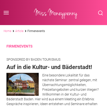
<div class='slogan '> Die Business-Plattform <br/> für Assistenzberufe</div
Skip to content
Miss Moneypenny
Pfadnavigation
Home
Article
Firmenevents
FIRMENEVENTS
SPONSORED BY BADEN TOURISMUS
Auf in die Kultur- und Bäderstadt!
Eine besondere Lokalität für das
nächste Seminar: zentral gelegen, mit
Übernachtungsmöglichkeiten,
Freizeitangeboten und kurzen Wegen?
Willkommen in der Kultur- und
Bäderstadt Baden. Hier wird aus einem Meeting ein Erlebnis:
Gespräche inspirieren, Ideen entstehen und Seminare erhalten