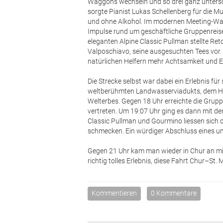
Waggons wechseln und so drei ganz untersc
sorgte Pianist Lukas Schellenberg für die Mu
und ohne Alkohol. Im modernen Meeting-Wag
Impulse rund um geschäftliche Gruppenreise
eleganten Alpine Classic Pullman stellte Ret
Valposchiavo, seine ausgesuchten Tees vor.
natürlichen Helfern mehr Achtsamkeit und En
Die Strecke selbst war dabei ein Erlebnis fü
weltberühmten Landwasserviadukts, dem Her
Welterbes. Gegen 18 Uhr erreichte die Gruppe
vertreten. Um 19:07 Uhr ging es dann mit d
Classic Pullman und Gourmino liessen sich 
schmecken. Ein würdiger Abschluss eines u
Gegen 21 Uhr kam man wieder in Chur an mi
richtig tolles Erlebnis, diese Fahrt Chur–St. 
Kommentieren
0 Kommentare