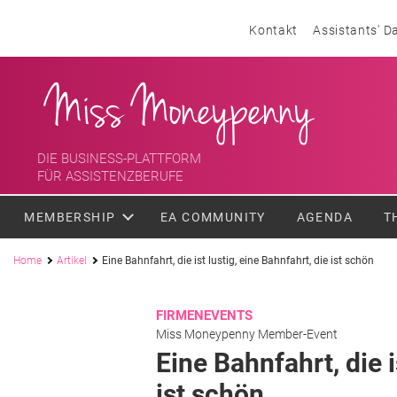
Skip to content
Header menu
Kontakt
Assistants' D
<div class='slogan '> Die Business-Plattform <br/> für Assistenzber
Miss Moneypenny
DIE BUSINESS-PLATTFORM
FÜR ASSISTENZBERUFE
MEMBERSHIP
EA COMMUNITY
AGENDA
T
Pfadnavigation
Home
Artikel
Eine Bahnfahrt, die ist lustig, eine Bahnfahrt, die ist schön
FIRMENEVENTS
Miss Moneypenny Member-Event
Eine Bahnfahrt, die i
ist schön