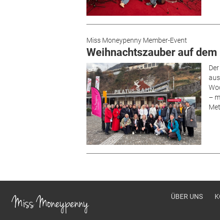
Miss Moneypenny Member-Event
Weihnachtszauber auf dem 
Der
aus
Woc
– m
Met
Footer men
ÜBER UNS
K
Miss Moneypenny