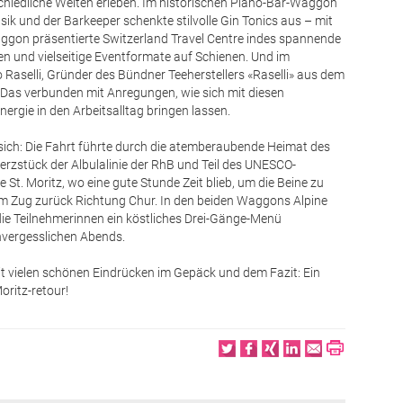
hiedliche Welten erleben. Im historischen Piano-Bar-Waggon
sik und der Barkeeper schenkte stilvolle Gin Tonics aus – mit
gon präsentierte Switzerland Travel Centre indes spannende
n und vielseitige Eventformate auf Schienen. Und im
o Raselli, Gründer des Bündner Teeherstellers «Raselli» aus dem
 Das verbunden mit Anregungen, wie sich mit diesen
ergie in den Arbeitsalltag bringen lassen.
r sich: Die Fahrt führte durch die atemberaubende Heimat des
zstück der Albulalinie der RhB und Teil des UNESCO-
 St. Moritz, wo eine gute Stunde Zeit blieb, um die Beine zu
em Zug zurück Richtung Chur. In den beiden Waggons Alpine
die Teilnehmerinnen ein köstliches Drei-Gänge-Menü
nvergesslichen Abends.
t vielen schönen Eindrücken im Gepäck und dem Fazit: Ein
Moritz-retour!
Twitter
Facebook
XING
LinkedIn
Email
Print