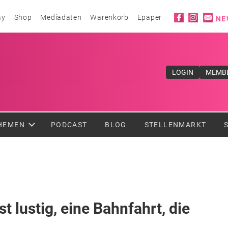
Social ico
ay
Shop
Mediadaten
Warenkorb
Epaper
NE
ufe</div>
LOGIN
MEMB
HEMEN
PODCAST
BLOG
STELLENMARKT
st lustig, eine Bahnfahrt, die