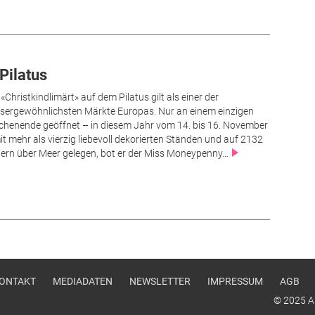
Pilatus
 «Christkindlimärt» auf dem Pilatus gilt als einer der
sergewöhnlichsten Märkte Europas. Nur an einem einzigen
henende geöffnet – in diesem Jahr vom 14. bis 16. November
it mehr als vierzig liebevoll dekorierten Ständen und auf 2132
ern über Meer gelegen, bot er der Miss Moneypenny…
u
ONTAKT
MEDIADATEN
NEWSLETTER
IMPRESSUM
AGB
© 2025 