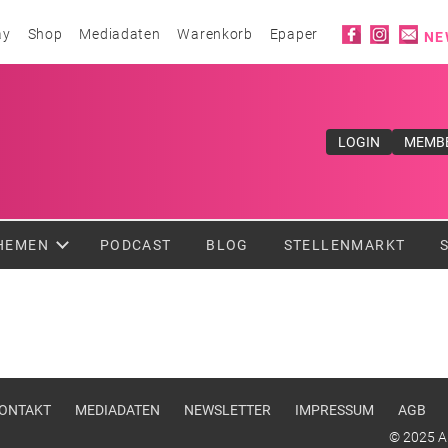
Social ico
ay
Shop
Mediadaten
Warenkorb
Epaper
NE
ufe</div>
LOGIN
MEMB
HEMEN
PODCAST
BLOG
STELLENMARKT
u
ONTAKT
MEDIADATEN
NEWSLETTER
IMPRESSUM
AGB
© 2025 