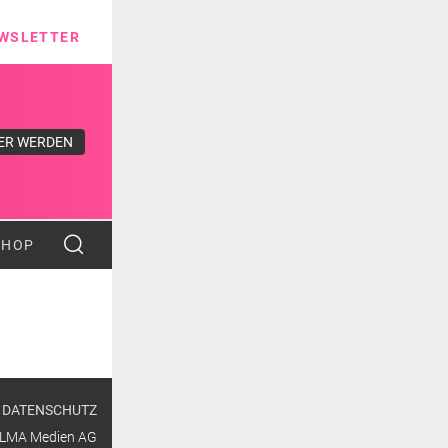
ns
WSLETTER
ER WERDEN
SHOP
DATENSCHUTZ
ALMA Medien AG