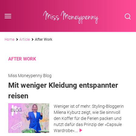
<div class='slogan '> Die Business-Plattform <br/> für Assistenzberufe</div
Skip to content
Miss Moneypenny
Pfadnavigation
Home
Article
After Work
AFTER WORK
Miss Moneypenny Blog
Mit weniger Kleidung entspannter
reisen
Weniger ist of mehr: Styling-Bloggerin
Milena Kyburz zeigt, wie Sie sinnvoll
den Koffer für die Ferien packen und
nutzt dafür das Prinzip der «Capsule
Wardrobe»....