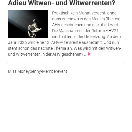
Adieu Witwen- und Witwerrenten?
Praktisch kein Monat vergeht, ohne
dass irgendwo in den Medien über die
AHV geschrieben und diskutiert wird.
Die Massnahmen der Reform AHV21
sind mitten in der Umsetzung. Ab dem
Jahr 2026 wird eine 13. AHV-Altersrente ausbezahlt. Und nun
steht schon das nächste Thema an: Was wird mit den Witwen-
und Witwerrenten in der AHV geschehen? ...
Miss Moneypenny-Memberevent
Im Zeichen des «Empowerment»
Der letzte Special-Event des Jahres von
Miss Moneypenny in Kooperation mit
dem Trafo Baden lockte über 50 Miss
Moneypenny-Member in die
Bäderstadt. Das aus gutem Grund. Das
Power-Trio Diana Brandl, Peggy
Vasquez und Lucy Brazier OBE teilten ihr umfangreiches Wissen