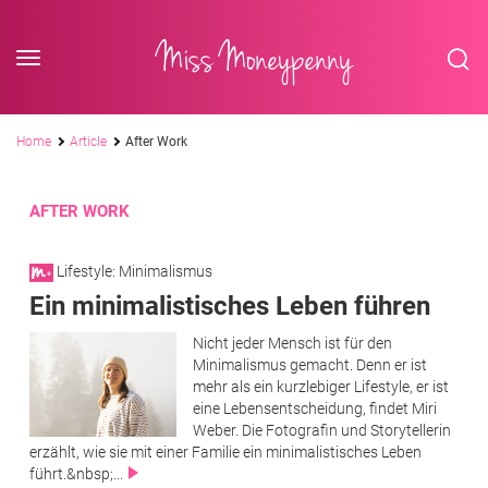
<div class='slogan '> Die Business-Plattform <br/> für Assistenzberufe</div
Skip to content
Miss Moneypenny
Pfadnavigation
Home
Article
After Work
AFTER WORK
Lifestyle: Minimalismus
Ein minimalistisches Leben führen
Nicht jeder Mensch ist für den
Minimalismus gemacht. Denn er ist
mehr als ein kurzlebiger Lifestyle, er ist
eine Lebensentscheidung, findet Miri
Weber. Die Fotografin und Storytellerin
erzählt, wie sie mit einer Familie ein minimalistisches Leben
führt.&nbsp;...