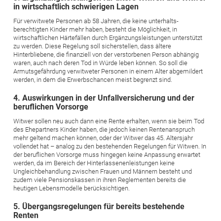
in wirtschaftlich schwierigen Lagen
Für verwitwete Personen ab 58 Jahren, die keine unterhalts­
berechtigten Kinder mehr haben, besteht die Möglichkeit, in
wirtschaftlichen Härtefällen durch Ergänzungsleistungen unterstützt
zu werden. Diese Regelung soll sicherstellen, dass ältere
Hinterbliebene, die finanziell von der verstorbenen Person abhängig
waren, auch nach deren Tod in Würde leben können. So soll die
Armutsgefährdung verwitweter Personen in einem Alter abgemildert
werden, in dem die Erwerbschancen meist begrenzt sind.
4. Auswirkungen in der Unfallversicherung und der
beruf­lichen Vorsorge
Witwer sollen neu auch dann eine Rente erhalten, wenn sie beim Tod
des Ehepartners Kinder haben, die jedoch keinen Renten­anspruch
mehr geltend machen können, oder der Witwer das 45. Altersjahr
vollendet hat – analog zu den bestehenden Regelungen für Witwen. In
der beruflichen Vorsorge muss hingegen keine Anpassung erwartet
werden, da im Bereich der Hinterlassenenleistungen keine
Ungleichbehandlung zwischen Frauen und Männern besteht und
zudem viele Pensionskassen in ihren Reglementen bereits die
heutigen Lebensmodelle berücksichtigen.
5. Übergangsregelungen für bereits bestehende
Renten