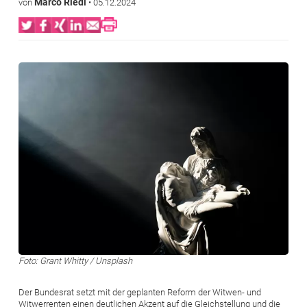
Marco Riedi
von
•
05.12.2024
Bild
Foto: Grant Whitty / Unsplash
Der Bundesrat setzt mit der geplanten Reform der Witwen- und
Witwerrenten einen deutlichen Akzent auf die Gleichstellung und die