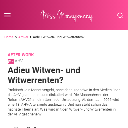
<div class='slogan '> Die Business-Plattform <br/> für Assistenzberufe</div
Skip to content
Miss Moneypenny
Pfadnavigation
Home
Artikel
Adieu Witwen- und Witwerrenten?
AFTER WORK
AHV
Adieu Witwen- und
Witwerrenten?
Praktisch kein Monat vergeht, ohne dass irgendwo in den Medien über
die AHV geschrieben und diskutiert wird. Die Massnahmen der
Reform AHV21 sind mitten in der Umsetzung. Ab dem Jahr 2026 wird
eine 13. AHV-Altersrente ausbezahlt. Und nun steht schon das
nächste Thema an: Was wird mit den Witwen- und Witwerrenten in
der AHV geschehen?