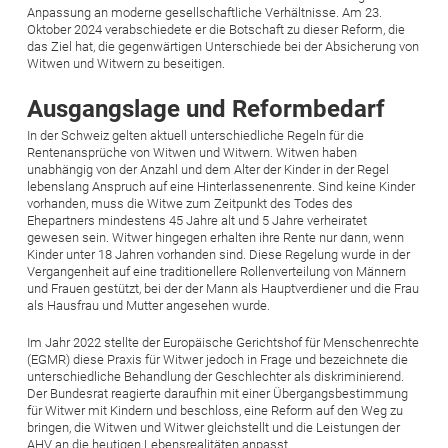
Anpassung an moderne gesellschaftliche Verhältnisse. Am 23.
Oktober 2024 verabschiedete er die Botschaft zu dieser Reform, die
das Ziel hat, die gegenwärtigen Unterschiede bei der Absicherung von
Witwen und Witwern zu beseitigen.
Ausgangslage und Reformbedarf
In der Schweiz gelten aktuell unterschiedliche Regeln für die
Rentenansprüche von Witwen und Witwern. Witwen haben
unabhängig von der Anzahl und dem Alter der Kinder in der Regel
lebenslang Anspruch auf eine Hinterlassenenrente. Sind keine Kinder
vorhanden, muss die Witwe zum Zeitpunkt des Todes des
Ehepartners mindestens 45 Jahre alt und 5 Jahre verheiratet
gewesen sein. Witwer hingegen erhalten ihre Rente nur dann, wenn
Kinder unter 18 Jahren vorhanden sind. Diese Regelung wurde in der
Vergangenheit auf eine traditionellere Rollenverteilung von Männern
und Frauen gestützt, bei der der Mann als Hauptverdiener und die Frau
als Hausfrau und Mutter angesehen wurde.
Im Jahr 2022 stellte der Europäische Gerichtshof für Menschenrechte
(EGMR) diese Praxis für Witwer jedoch in Frage und bezeichnete die
unterschiedliche Behandlung der Geschlechter als diskriminierend.
Der Bundesrat reagierte daraufhin mit einer Übergangsbestimmung
für Witwer mit Kindern und beschloss, eine Reform auf den Weg zu
bringen, die Witwen und Witwer gleichstellt und die Leistungen der
AHV an die heutigen Lebensrealitäten anpasst.