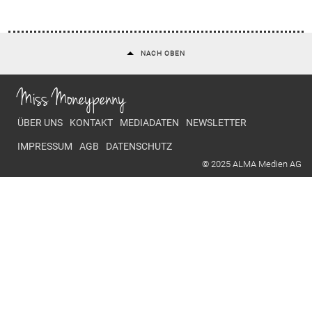
NACH OBEN
Miss Moneypenny
Footer menu
ÜBER UNS
KONTAKT
MEDIADATEN
NEWSLETTER
IMPRESSUM
AGB
DATENSCHUTZ
© 2025 ALMA Medien AG