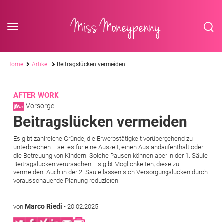
<div class='slogan '> Die Business-Plattform <br/> für Assistenzberufe</div
Skip to content
Miss Moneypenny
Pfadnavigation
Home
Artikel
Beitragslücken vermeiden
AFTER WORK
Vorsorge
Beitragslücken vermeiden
Es gibt zahlreiche Gründe, die Erwerbstätigkeit vorübergehend zu
unterbrechen – sei es für eine Auszeit, einen Auslandaufenthalt oder
die Betreuung von Kindern. Solche Pausen können aber in der 1. Säule
Beitragslücken verursachen. Es gibt Möglichkeiten, diese zu
vermeiden. Auch in der 2. Säule lassen sich Versorgungslücken durch
vorausschauende Planung reduzieren.
Marco Riedi
von
•
20.02.2025