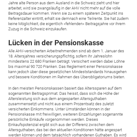
Jahre alte Person aus dem Ausland in die Schweiz zieht und hier
arbeitet, wird sie zwangsläufig in der AHV nicht mehr auf die volle
Beitragsdauer kommen. Wenn sie zu einem späteren Zeitpunkt ins
Referenzalter eintritt, erhält sie demnach eine Teilrente. Sie hat zudem
keine Möglichkeit, die eigentlich «fehlenden» Beitragsjahre vor ihrem
Zuzug in die Schweiz einzukaufen.
Lücken in der Pensionskasse
Alle AHV-versicherten Arbeitnehmenden sind ab dem 1. Januar des
18. Altersjahres versicherungspflichtig, sofern ihr Jahreslohn
mindestens 22 680 Franken beträgt. Versichert werden dabei Löhne
bis maximal 90 720 Franken. Das Reglement einer Pensionskasse
kann jedoch über diese gesetzlichen Mindeststandards hinausgehen
und bessere Konditionen im Rahmen des Überobligatoriums bieten.
In den meisten Pensionskassen basiert das Alterssparen auf dem
sogenannten Beitragsprimat. Das heisst, dass sich die Höhe der
Altersleistung sich aus dem angesparten Altersguthaben
zusammensetzt und nicht aus einem Prozentsatz des zuletzt
versicherten Einkommens. Unter Umständen können in der
Pensionskasse mit freiwilligen, weiteren Einzahlungen sogenannte
persönliche Einkäufe vorgenommen werden. Dieses
Einkaufspotenzial ergibt sich aus der Differenz zwischen dem
Altersguthaben, das bei den aktuellen Konditionen hätte angespart
werden können und dem tatsächlich vorhandenen Guthaben. Es wird