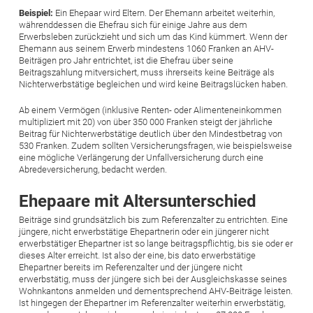
Beispiel:
Ein Ehepaar wird Eltern. Der Ehemann arbeitet weiterhin,
währenddessen die Ehefrau sich für einige Jahre aus dem
Erwerbsleben zurückzieht und sich um das Kind kümmert. Wenn der
Ehemann aus seinem Erwerb mindestens 1060 Franken an AHV-
Beiträgen pro Jahr entrichtet, ist die Ehefrau über seine
Beitragszahlung mitversichert, muss ihrerseits keine Beiträge als
Nichterwerbstätige begleichen und wird keine Beitragslücken haben.
Ab einem Vermögen (inklusive Renten- oder Alimenteneinkommen
multipliziert mit 20) von über 350 000 Franken steigt der jährliche
Beitrag für Nichterwerbstätige deutlich über den Mindestbetrag von
530 Franken. Zudem sollten Versicherungsfragen, wie beispielsweise
eine mögliche Verlängerung der Unfallversicherung durch eine
Abredeversicherung, bedacht werden.
Ehepaare mit Altersunterschied
Beiträge sind grundsätzlich bis zum Referenzalter zu entrichten. Eine
jüngere, nicht erwerbstätige Ehepartnerin oder ein jüngerer nicht
erwerbstätiger Ehepartner ist so lange beitragspflichtig, bis sie oder er
dieses Alter erreicht. Ist also der eine, bis dato erwerbstätige
Ehepartner bereits im Referenzalter und der jüngere nicht
erwerbstätig, muss der jüngere sich bei der Ausgleichskasse seines
Wohnkantons anmelden und dementsprechend AHV-Beiträge ­leisten.
Ist hingegen der Ehepartner im Referenzalter weiterhin erwerbstätig,