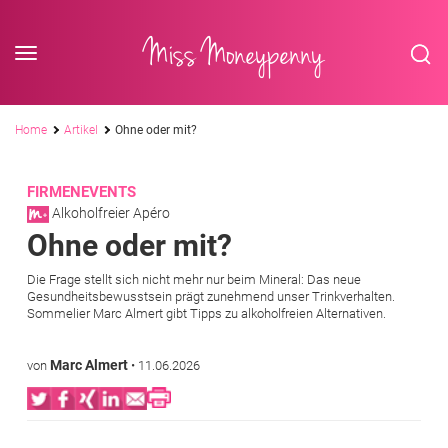
<div class='slogan '> Die Business-Plattform <br/> für Assistenzberufe</div
Skip to content
Miss Moneypenny
Pfadnavigation
Home
Artikel
Ohne oder mit?
FIRMENEVENTS
Alkoholfreier Apéro
Ohne oder mit?
Die Frage stellt sich nicht mehr nur beim Mineral: Das neue
Gesundheitsbewusstsein prägt zunehmend unser Trinkverhalten.
Sommelier Marc Almert gibt Tipps zu alkoholfreien Alternativen.
Marc Almert
von
•
11.06.2026