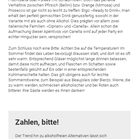
Verhältnis zwischen Pfirsich (Bellini) bzw. Orange (Mimosa) und
Prosecco ist gar nicht so leicht zu treffen. Ergo: «Ready to Drink», man
erhält den perfekt gemischten Drink genussfertig, sowohl in der
Variante mit als auch ohne Alkohol. Dies prägten vor allem zwei
italienische Familien: «Cipriani» und «Canella». Allein schon die
Aufmachung dieser Apéritivos von Canella wird auf jeder Party ein
echter Hingucker sein, versprochen!
Zum Schluss noch eine Bitte: Achten Sie auf die Temperaturen! Im
Sommer findet das Leben bevorzugt draussen statt, und dort ist es oft
sehr warm. Entsprechend Gläser möglichst lange drinnen belassen,
damit diese nicht aufheizen, und Flaschen im Schatten sowie
bestenfalls gekühlt auf Eis oder in einer entsprechenden
Kühlmanschette halten. Das gilt übrigens auch für leichte
Sommerrotweine, zum Beispiel aus Beaujolais oder Bierzo. Weine, die
zu warm werden, schmecken alkoholischer und bei Roten auch
bitterer. Ihre Gäste werden es Ihnen danken!
Zahlen, bitte!
Der Trend hin zu alkoholfreien Alternativen lässt sich