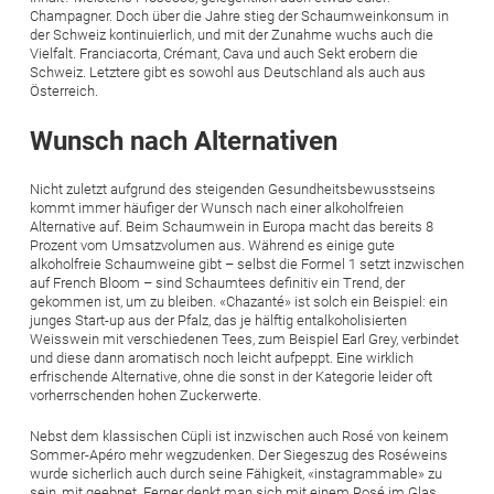
Champagner. Doch über die Jahre stieg der Schaumweinkonsum in
der Schweiz kontinuierlich, und mit der Zunahme wuchs auch die
Vielfalt. Franciacorta, Crémant, Cava und auch Sekt erobern die
Schweiz. Letztere gibt es sowohl aus Deutschland als auch aus
Österreich.
Wunsch nach Alternativen
Nicht zuletzt aufgrund des steigenden Gesundheitsbewusstseins
kommt immer häufiger der Wunsch nach einer alkoholfreien
Alternative auf. Beim Schaumwein in Europa macht das bereits 8
Prozent vom Umsatzvolumen aus. Während es einige gute
alkoholfreie Schaumweine gibt – selbst die Formel 1 setzt inzwischen
auf French Bloom – sind Schaumtees definitiv ein Trend, der
gekommen ist, um zu bleiben. «Chazanté» ist solch ein Beispiel: ein
junges Start-up aus der Pfalz, das je hälftig entalkoholisierten
Weisswein mit verschiedenen Tees, zum Beispiel Earl Grey, verbindet
und diese dann aromatisch noch leicht aufpeppt. Eine wirklich
erfrischende Alternative, ohne die sonst in der Kategorie leider oft
vorherrschenden hohen Zuckerwerte.
Nebst dem klassischen Cüpli ist inzwischen auch Rosé von keinem
Sommer-Apéro mehr wegzudenken. Der Siegeszug des Roséweins
wurde sicherlich auch durch seine Fähigkeit, «instagrammable» zu
sein, mit geebnet. Ferner denkt man sich mit einem Rosé im Glas