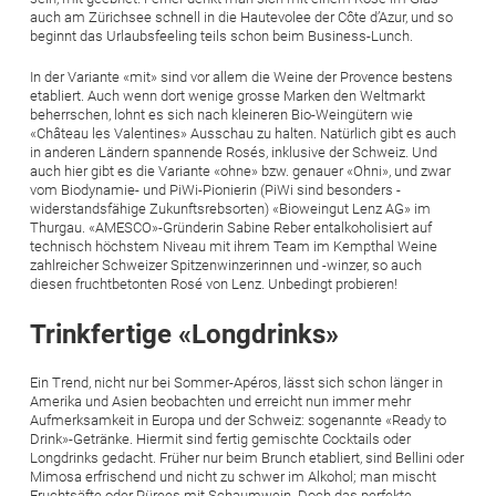
auch am Zürichsee schnell in die Hautevolee der Côte d’Azur, und so
beginnt das Urlaubsfeeling teils schon beim Business-Lunch.
In der Variante «mit» sind vor allem die Weine der Provence bestens
etabliert. Auch wenn dort wenige grosse Marken den Weltmarkt
beherrschen, lohnt es sich nach kleineren Bio-Weingütern wie
«Château les Valentines» Ausschau zu halten. Natürlich gibt es auch
in anderen Ländern spannende Rosés, inklusive der Schweiz. Und
auch hier gibt es die Variante «ohne» bzw. genauer «Ohni», und zwar
vom Biodynamie- und PiWi-Pionierin (PiWi sind besonders ­
widerstandsfähige Zukunftsrebsorten) «Bioweingut Lenz AG» im
Thurgau. «AMESCO»-Gründerin Sabine Reber entalkoholisiert auf
technisch höchstem Niveau mit ihrem Team im Kempthal Weine
zahlreicher Schweizer Spitzenwinzerinnen und -winzer, so auch
diesen fruchtbetonten Rosé von Lenz. Unbedingt probieren!
Trinkfertige «Longdrinks»
Ein Trend, nicht nur bei Sommer-Apéros, lässt sich schon länger in
Amerika und Asien beobachten und erreicht nun immer mehr
Aufmerksamkeit in Europa und der Schweiz: sogenannte «Ready to
Drink»-Getränke. Hiermit sind fertig gemischte Cocktails oder
Longdrinks gedacht. Früher nur beim Brunch etabliert, sind Bellini oder
Mimosa erfrischend und nicht zu schwer im Alkohol; man mischt
Fruchtsäfte oder Pürees mit Schaumwein. Doch das perfekte