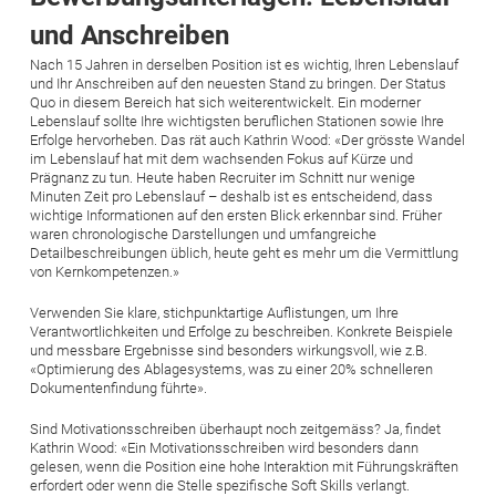
und Anschreiben
Nach 15 Jahren in derselben Position ist es wichtig, Ihren Lebenslauf
und Ihr Anschreiben auf den neuesten Stand zu bringen. Der Status
Quo in diesem Bereich hat sich weiterentwickelt. Ein moderner
Lebenslauf sollte Ihre wichtigsten beruflichen Stationen sowie Ihre
Erfolge hervorheben. Das rät auch Kathrin Wood: «Der grösste Wandel
im Lebenslauf hat mit dem wachsenden Fokus auf Kürze und
Prägnanz zu tun. Heute haben Recruiter im Schnitt nur wenige
Minuten Zeit pro Lebenslauf – deshalb ist es entscheidend, dass
wichtige Informationen auf den ersten Blick erkennbar sind. Früher
waren chronologische Darstellungen und umfangreiche
Detailbeschreibungen üblich, heute geht es mehr um die Vermittlung
von Kernkompetenzen.»
Verwenden Sie klare, stichpunktartige Auflistungen, um Ihre
Verantwortlichkeiten und Erfolge zu beschreiben. Konkrete Beispiele
und messbare Ergebnisse sind besonders wirkungsvoll, wie z.B.
«Optimierung des Ablagesystems, was zu einer 20% schnelleren
Dokumentenfindung führte».
Sind Motivationsschreiben überhaupt noch zeitgemäss? Ja, findet
Kathrin Wood: «Ein Motivationsschreiben wird besonders dann
gelesen, wenn die Position eine hohe Interaktion mit Führungskräften
erfordert oder wenn die Stelle spezifische Soft Skills verlangt.