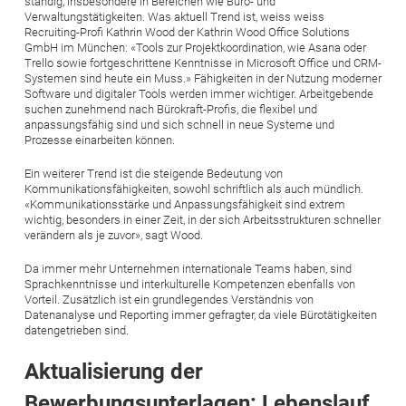
ständig, insbesondere in Bereichen wie Büro- und
Verwaltungstätigkeiten. Was aktuell Trend ist, weiss weiss
Recruiting-Profi Kathrin Wood der Kathrin Wood Office Solutions
GmbH im München: «Tools zur Projektkoordination, wie Asana oder
Trello sowie fortgeschrittene Kenntnisse in Microsoft Office und CRM-
Systemen sind heute ein Muss.» Fähigkeiten in der Nutzung moderner
Software und digitaler Tools werden immer wichtiger. Arbeitgebende
suchen zunehmend nach Bürokraft-Profis, die flexibel und
anpassungsfähig sind und sich schnell in neue Systeme und
Prozesse einarbeiten können.
Ein weiterer Trend ist die steigende Bedeutung von
Kommunikationsfähigkeiten, sowohl schriftlich als auch mündlich.
«Kommunikationsstärke und Anpassungsfähigkeit sind extrem
wichtig, besonders in einer Zeit, in der sich Arbeitsstrukturen schneller
verändern als je zuvor», sagt Wood.
Da immer mehr Unternehmen internationale Teams haben, sind
Sprachkenntnisse und interkulturelle Kompetenzen ebenfalls von
Vorteil. Zusätzlich ist ein grundlegendes Verständnis von
Datenanalyse und Reporting immer gefragter, da viele Bürotätigkeiten
datengetrieben sind.
Aktualisierung der
Bewerbungsunterlagen: Lebenslauf