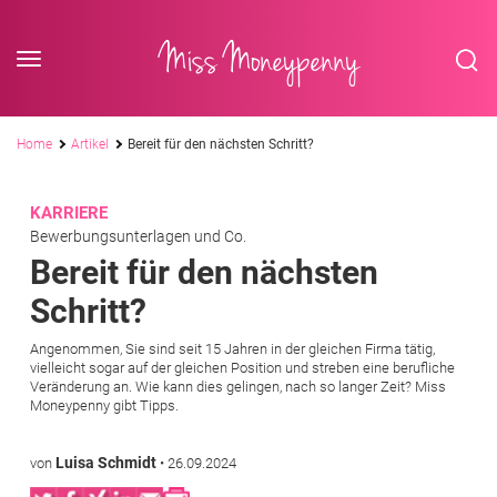
<div class='slogan '> Die Business-Plattform <br/> für Assistenzberufe</div
Skip to content
Miss Moneypenny
Pfadnavigation
Home
Artikel
Bereit für den nächsten Schritt?
KARRIERE
Bewerbungsunterlagen und Co.
Bereit für den nächsten
Schritt?
Angenommen, Sie sind seit 15 Jahren in der gleichen Firma tätig,
vielleicht sogar auf der gleichen Position und streben eine berufliche
Veränderung an. Wie kann dies gelingen, nach so langer Zeit? Miss
Moneypenny gibt Tipps.
Luisa Schmidt
von
•
26.09.2024