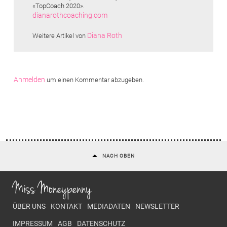
«TopCoach 2020».
dianarothcoaching.com
Diana Roth
Weitere Artikel von
Anmelden
um einen Kommentar abzugeben.
NACH OBEN
Miss Moneypenny
Footer menu
ÜBER UNS
KONTAKT
MEDIADATEN
NEWSLETTER
IMPRESSUM
AGB
DATENSCHUTZ