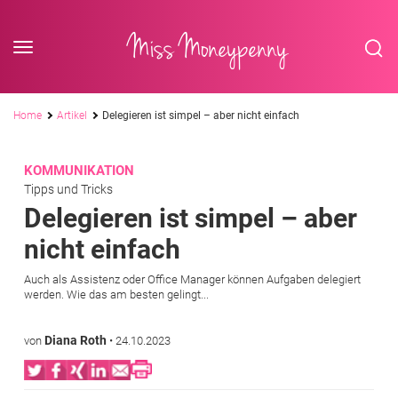
<div class='slogan '> Die Business-Plattform <br/> für Assistenzberufe</div
Skip to content
Miss Moneypenny
Pfadnavigation
Home
Artikel
Delegieren ist simpel – aber nicht einfach
KOMMUNIKATION
Tipps und Tricks
Delegieren ist simpel – aber
nicht einfach
Auch als Assistenz oder Office Manager können Aufgaben delegiert
werden. Wie das am besten gelingt...
Diana Roth
von
•
24.10.2023