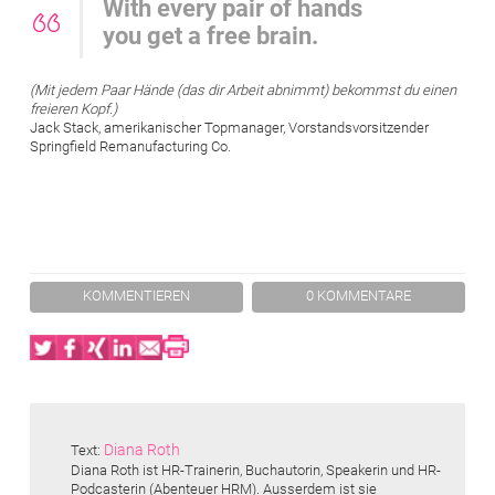
With every pair of hands
you get a free brain.
(Mit jedem Paar Hände (das dir Arbeit abnimmt) bekommst du einen
freieren Kopf.)
Jack Stack, amerikanischer Topmanager, Vorstandsvorsitzender
Springfield Remanufacturing Co.
KOMMENTIEREN
0 KOMMENTARE
Twitter
Facebook
XING
LinkedIn
Email
Print
Diana Roth
Text:
Diana Roth ist HR-Trainerin, Buchautorin, Speakerin und HR-
Podcasterin (Abenteuer HRM). Ausserdem ist sie