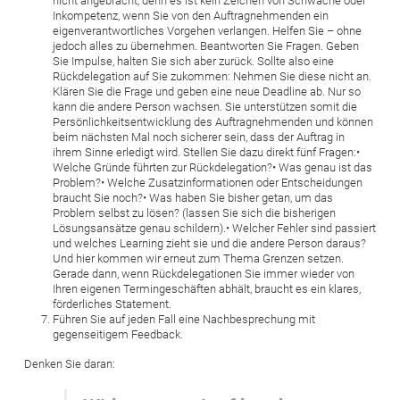
nicht angebracht, denn es ist kein Zeichen von Schwäche oder
Inkompetenz, wenn Sie von den Auftragnehmenden ein
eigenverantwortliches Vorgehen verlangen. Helfen Sie – ohne
jedoch alles zu übernehmen. Beantworten Sie Fragen. Geben
Sie Impulse, halten Sie sich aber zurück. Sollte also eine
Rückdelegation auf Sie zukommen: Nehmen Sie diese nicht an.
Klären Sie die Frage und geben eine neue Deadline ab. Nur so
kann die andere Person wachsen. Sie unterstützen somit die
Persönlichkeitsentwicklung des Auftragnehmenden und können
beim nächsten Mal noch sicherer sein, dass der Auftrag in
ihrem Sinne erledigt wird. Stellen Sie dazu direkt fünf Fragen:•
Welche Gründe führten zur Rückdelegation?• Was genau ist das
Problem?• Welche Zusatzinformationen oder Entscheidungen
braucht Sie noch?• Was haben Sie bisher getan, um das
Problem selbst zu lösen? (lassen Sie sich die bisherigen
Lösungsansätze genau schildern).• Welcher Fehler sind passiert
und welches Learning zieht sie und die andere Person daraus?
Und hier kommen wir erneut zum Thema Grenzen setzen.
Gerade dann, wenn Rückdelegationen Sie immer wieder von
Ihren eigenen Termingeschäften abhält, braucht es ein klares,
förderliches Statement.
Führen Sie auf jeden Fall eine Nachbesprechung mit
gegenseitigem Feedback.
Denken Sie daran: