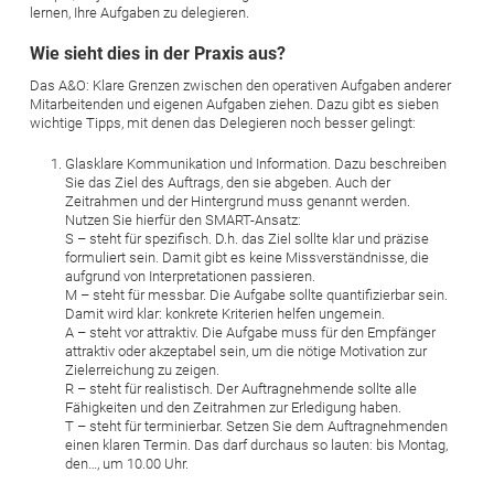
lernen, Ihre Aufgaben zu delegieren.
Wie sieht dies in der Praxis aus?
Das A&O: Klare Grenzen zwischen den operativen Aufgaben anderer
Mitarbeitenden und eigenen Aufgaben ziehen. Dazu gibt es sieben
wichtige Tipps, mit denen das Delegieren noch besser gelingt:
Glasklare Kommunikation und Information. Dazu beschreiben
Sie das Ziel des Auftrags, den sie abgeben. Auch der
Zeitrahmen und der Hintergrund muss genannt werden.
Nutzen Sie hierfür den SMART-Ansatz:
S – steht für spezifisch. D.h. das Ziel sollte klar und präzise
formuliert sein. Damit gibt es keine Missverständnisse, die
aufgrund von Interpretationen passieren.
M – steht für messbar. Die Aufgabe sollte quantifizierbar sein.
Damit wird klar: konkrete Kriterien helfen ungemein.
A – steht vor attraktiv. Die Aufgabe muss für den Empfänger
attraktiv oder akzeptabel sein, um die nötige Motivation zur
Zielerreichung zu zeigen.
R – steht für realistisch. Der Auftragnehmende sollte alle
Fähigkeiten und den Zeitrahmen zur Erledigung haben.
T – steht für terminierbar. Setzen Sie dem Auftragnehmenden
einen klaren Termin. Das darf durchaus so lauten: bis Montag,
den…, um 10.00 Uhr.