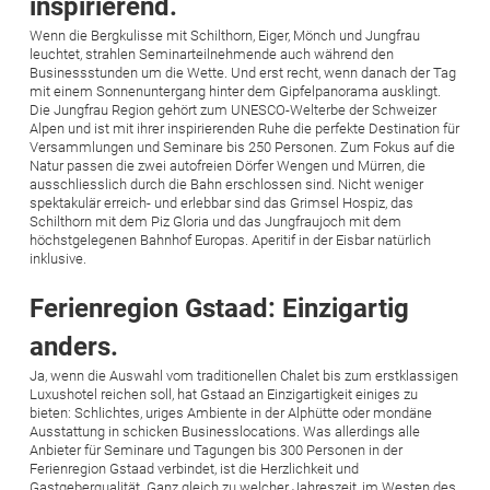
inspirierend.
Wenn die Bergkulisse mit Schilthorn, Eiger, Mönch und Jungfrau
leuchtet, strahlen Seminarteilnehmende auch während den
Businessstunden um die Wette. Und erst recht, wenn danach der Tag
mit einem Sonnenuntergang hinter dem Gipfelpanorama ausklingt.
Die Jungfrau Region gehört zum UNESCO-Welterbe der Schweizer
Alpen und ist mit ihrer inspirierenden Ruhe die perfekte Destination für
Versammlungen und Seminare bis 250 Personen. Zum Fokus auf die
Natur passen die zwei autofreien Dörfer Wengen und Mürren, die
ausschliesslich durch die Bahn erschlossen sind. Nicht weniger
spektakulär erreich- und erlebbar sind das Grimsel Hospiz, das
Schilthorn mit dem Piz Gloria und das Jungfraujoch mit dem
höchstgelegenen Bahnhof Europas. Aperitif in der Eisbar natürlich
inklusive.
Ferienregion Gstaad: Einzigartig
anders.
Ja, wenn die Auswahl vom traditionellen Chalet bis zum erstklassigen
Luxushotel reichen soll, hat Gstaad an Einzigartigkeit einiges zu
bieten: Schlichtes, uriges Ambiente in der Alphütte oder mondäne
Ausstattung in schicken Businesslocations. Was allerdings alle
Anbieter für Seminare und Tagungen bis 300 Personen in der
Ferienregion Gstaad verbindet, ist die Herzlichkeit und
Gastgeberqualität. Ganz gleich zu welcher Jahreszeit, im Westen des