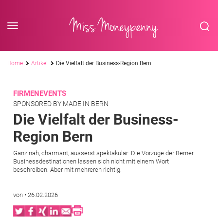
<div class='slogan '> Die Business-Plattform <br/> für Assistenzberufe</div
Skip to content
Miss Moneypenny
Pfadnavigation
Home
Artikel
Die Vielfalt der Business-Region Bern
FIRMENEVENTS
SPONSORED BY MADE IN BERN
Die Vielfalt der Business-
Region Bern
Ganz nah, charmant, äusserst spektakulär: Die Vorzüge der Berner
Businessdestinationen lassen sich nicht mit einem Wort
beschreiben. Aber mit mehreren richtig.
von
•
26.02.2026