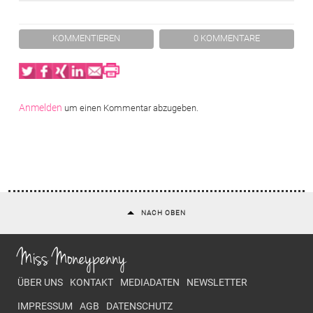
KOMMENTIEREN
0 KOMMENTARE
Twitter
Facebook
XING
LinkedIn
Email
Print
Anmelden
um einen Kommentar abzugeben.
NACH OBEN
Miss Moneypenny
Footer menu
ÜBER UNS
KONTAKT
MEDIADATEN
NEWSLETTER
IMPRESSUM
AGB
DATENSCHUTZ