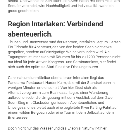
selbst. Und wenn eine Schifffahrt den Seminarort mit dem Hotel am
Seeufer verbindet, wird Nachhaltigkeit und Individualität wahrlich
gross geschrieben.
Region Interlaken: Verbindend
abenteuerlich.
Thuner- und Brienzersee sind der Rahmen, Interlaken liegt im Herzen:
Ein Eldorado für Abenteuer, das von den beiden Seen nicht etwa
gespalten, sondern auf einzigartige Weise verbunden wird. Als
Tagungsort ist Interlaken mit Räumen für bis zu 1200 Personen nicht
nur ideal für jede Art von Kongress- und Seminaranlass, hier findet
sich auch der optimale Start für aktive Erholungstouren.
Ganz nah und unmittelbar oberhalb von Interlaken liegt das
Panorama-Restaurant Harder Kulm, das mit der Standseilbahn in
wenigen Minuten erreichbar ist. Von hier lässt sich als
Alternativprogramm zum Businessalltag zu einer Wanderung
aufbrechen oder die Umgebung mit dem Ausblick auf dem Zwei-
Seen-Steg mit Glasboden geniessen. Abenteuerliches und
Unvergessliches bietet auch eine begleitete River Rafting-Fahrt auf
einem wilden Bergbach oder eine Tour mit dem Jetboat auf dem
Brienzersee.
Doch nicht nur das Wasser und das Erlebnis Natur wirkt hier