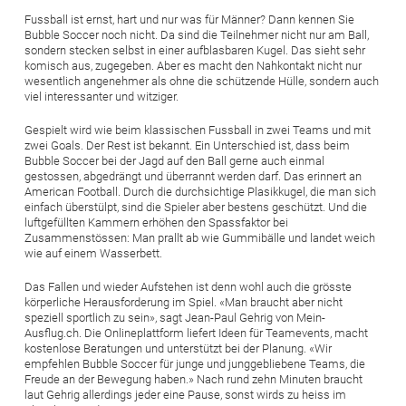
Fussball ist ernst, hart und nur was für Männer? Dann kennen Sie
Bubble Soccer noch nicht. Da sind die Teilnehmer nicht nur am Ball,
sondern stecken selbst in einer aufblasbaren Kugel. Das sieht sehr
komisch aus, zugegeben. Aber es macht den Nahkontakt nicht nur
wesentlich angenehmer als ohne die schützende Hülle, sondern auch
viel interessanter und witziger.
Gespielt wird wie beim klassischen Fussball in zwei Teams und mit
zwei Goals. Der Rest ist bekannt. Ein Unterschied ist, dass beim
Bubble Soccer bei der Jagd auf den Ball gerne auch einmal
gestossen, abgedrängt und überrannt werden darf. Das erinnert an
American Football. Durch die durchsichtige Plasikkugel, die man sich
einfach überstülpt, sind die Spieler aber bestens geschützt. Und die
luftgefüllten Kammern erhöhen den Spassfaktor bei
Zusammenstössen: Man prallt ab wie Gummibälle und landet weich
wie auf einem Wasserbett.
Das Fallen und wieder Aufstehen ist denn wohl auch die grösste
körperliche Herausforderung im Spiel. «Man braucht aber nicht
speziell sportlich zu sein», sagt Jean-Paul Gehrig von Mein-
Ausflug.ch. Die Onlineplattform liefert Ideen für Teamevents, macht
kostenlose Beratungen und unterstützt bei der Planung. «Wir
empfehlen Bubble Soccer für junge und junggebliebene Teams, die
Freude an der Bewegung haben.» Nach rund zehn Minuten braucht
laut Gehrig allerdings jeder eine Pause, sonst wirds zu heiss im