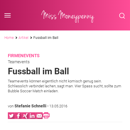
<div class='slogan '> Die Business-Plattform <br/> für Assistenzberufe</div
Skip to content
Miss Moneypenny
Pfadnavigation
Home
Artikel
Fussball im Ball
FIRMENEVENTS
Teamevents
Fussball im Ball
Teamevents können eigentlich nicht komisch genug sein.
Schliesslich verbindet lachen, sagt man. Wer Spass sucht, sollte zum
Bubble Soccer Match einladen.
Stefanie Schnelli
von
•
13.05.2016