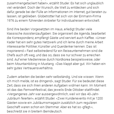
zusammengetackert haben», erzählt Studer. Es hat sich unglaublich
viel verändert. Doch der Wunsch, die Welt zu entdecken und sich
dafür, gerade bei der Fülle an Informationen im Internet, gut beraten zu
lassen, ist geblieben. Globetrotter hat sich von der Einmann-Firma
1976 zu einem führenden Anbieter für Individualreisen entwickelt.
Sind ihre beiden Vorgesetzten im Haus, erledigt Studer viele
klassische Assistenzaufgaben: Sie organisiert die Agenda, bearbeitet
die Korres­pondenz, empfängt Gäste und serviert auch Kaffee. «Unser
Kader hat ein sehr gutes Netzwerk und ich lerne durch meine Arbeit
interessante Politiker, Künstler und Querdenker kennen. Das ist
inspirierend.» Fast selbstredend für ein Reiseunternehmen sind die
Chefs auch oft weg, und das so, dass sie nur schwer zu erreichen
sind. Auf einer Medienreise durch Nordkorea beispielsweise, oder
beim Mountainbiking in Mustang. «Das klappt aber gut. Wir haben ein
sehr gutes Vertrauensverhältnis.
Zudem arbeiten die beiden sehr selbständig. Und sie wissen: Wenn
ich mich melde, ist es dringend», sagt Studer. Für sie bedeutet diese
Zeit, dass sie sich ihren anderen Aufgaben widmen kann. Im Moment
ist das das Fernwehfes­tival, das jeweils Ende Oktober stattfindet.
«Vergangenes Jahr war aussergewöhnlich, weil wir das 40-Jahr-
Jubiläum feierten», erzählt Studer. «Zwei Kundenevents mit je 1200
Gästen sowie ein Jubiläumsmagazin zusätzlich zum regulären
Geschäft waren schon ein Stemmer. Aber es hat so ‹gfägt›»,
beschreibt sie in breitem Berndeutsch.