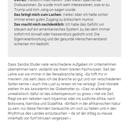
Diskussionen. Es würde mich sehr interessieren, was er zu
Trump und Kim Jong-un sagen würde.
Das bringt mich zum Lachen:
Vieles! Aber ich hatte schon
immer einen guten ­Zugang zu britischem Humor.
Das macht mich nachdenklich:
Ich habe das Gefühl, wir
steuern auf ein amerikanisches System zu, bei dem immer
sofort mit Anwalt oder Kassensturz gedroht wird. Die
Eigenverantwortung und der gesunde Menschenverstand
scheinen mir bedroht.
Dass Sandra Studer viele verschiedene Aufgaben im Unternehmen
übernehmen kann, verdankt sie ihrem breiten Fachwissen. Seit der
Lehre war sie immer in der Reisebranche tätig. «Es hilft mir in
meinem Job sehr, dass ich die Branche so gut und von verschiedenen
Seiten kenne.» Auch ihre Lust zu reisen ist nie versiegt. Zwei Monate
stehen ihr als Assistentin bei Globetrotter zu. «Das ist allerdings
unrealistisch, dafür ist das Arbeitspensum zu gross.» Hat sie Zeit,
fliegt sie am liebsten nach Myanmar oder ins südliche Afrika, nach
Botswana, Namibia und Südafrika. «Einfach in der afrikanischen Natur
zu sein, nur diese fremden Geräusche um sich zu haben und in den
Rhythmus des Landes einzutauchen – da ist der Alltag zu Hause
innerhalb von fünf Minuten vergessen.»