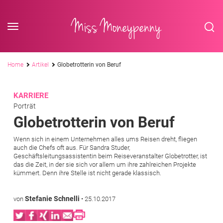
<div class='slogan '> Die Business-Plattform <br/> für Assistenzberufe</div
Skip to content
Miss Moneypenny
Pfadnavigation
Home
Artikel
Globetrotterin von Beruf
KARRIERE
Porträt
Globetrotterin von Beruf
Wenn sich in einem Unternehmen alles ums Reisen dreht, fliegen
auch die Chefs oft aus. Für Sandra Studer,
Geschäftsleitungsassistentin beim Reiseveranstalter Globetrotter, ist
das die Zeit, in der sie sich vor allem um ihre zahlreichen Projekte
kümmert. Denn ihre Stelle ist nicht gerade klassisch.
Stefanie Schnelli
von
•
25.10.2017