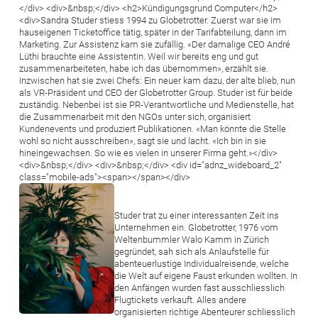
</div> <div>&nbsp;</div> <h2>Kündigungsgrund Computer</h2>
<div>Sandra Studer stiess 1994 zu Globetrotter. Zuerst war sie im
hauseigenen Ticketoffice tätig, später in der Tarifabteilung, dann im
Marketing. Zur Assistenz kam sie zufällig. «Der damalige CEO André
Lüthi brauchte eine Assistentin. Weil wir bereits eng und gut
zusammenarbeiteten, habe ich das übernommen», erzählt sie.
Inzwischen hat sie zwei Chefs: Ein neuer kam dazu, der alte blieb, nun
als VR-Präsident und CEO der Globetrotter Group. Studer ist für beide
zuständig. Nebenbei ist sie PR-Verantwortliche und Medienstelle, hat
die Zusammenarbeit mit den NGOs unter sich, organisiert
Kundenevents und produziert Publikationen. «Man könnte die Stelle
wohl so nicht ausschreiben», sagt sie und lacht. «Ich bin in sie
hineingewachsen. So wie es vielen in unserer Firma geht.»</div>
<div>&nbsp;</div> <div>&nbsp;</div> <div id="adnz_wideboard_2"
class="mobile-ads"><span></span></div>
Bild
Studer trat zu einer interessanten Zeit ins
Unternehmen ein. Globetrotter, 1976 vom
Weltenbummler Walo Kamm in Zürich
gegründet, sah sich als Anlaufstelle für
abenteuerlustige Individualreisende, welche
die Welt auf eigene Faust erkunden wollten. In
den Anfängen wurden fast ausschliesslich
Flugtickets verkauft. Alles andere
organisierten richtige Abenteurer schliesslich