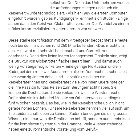
selbst vor Ort. Doch das Unternehmen wuchs,
die Anforderungen stiegen und auch die
Reisewelt wurde technologisiert. «Als hier 1989 die ersten Computer
eingeführt wurden, gab es Kündigungen», erinnert sich Studer. «Einige
sahen darin den Geist von Globetrotter verraten. Der Wandel zu einem
stärker kommerzialisierten Unternehmen war schwer.»
Diese starke Identifikation mit dem Arbeitgeber beobachtet sie heute
noch bei den inzwischen rund 260 Mitarbeitenden. «Das macht uns
aus. Hier wird mit sehr viel Leidenschaft und Commitment
gearbeitet.» Dass dies keine leeren Management-Floskeln sind, zeigt
die Struktur von Globetrotter: flache ­Hierarchien – und damit auch
wenig Aufstiegsmöglichkeiten –, eine geringe Fluktuation und ein
Kader, bei dem mit zwei Ausnahmen alle im Durchschnitt schon seit
über zwanzig Jahren dabei sind. Herzstück sind aber die
Reiseberaterinnen und Reiseberater, viele von ihnen Quereinsteiger,
die ihre Passion für das Reisen zum Beruf gemacht haben. Sie
kennen die Destination, die sie verkaufen, wie ihre Westentasche.
Dafür sind sie im Jahr drei Monate vor Ort unterwegs, allerdings nur
fünf Wochen bezahlt. Das bei, wie in der Reisebranche üblich, nicht
gerade hohen Löhnen. «Unsere Reiseberater nehmen viel auf sich, um
ihre Leidenschaft leben zu können. Zudem benötigen sie ein grosses
Wissen, nicht nur, was die Destination betrifft, sondern auch technisch
für die komplexen Systeme in der Branche. Viele Aussenstehende
haben eine zu romantische Vorstellung vom Beruf.»