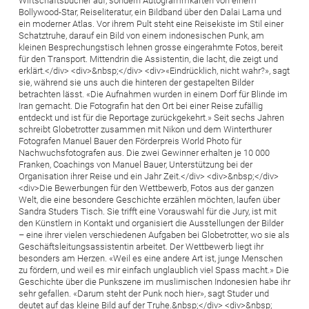
Wirtschaftsbücher auf, sondern Autogrammkarten von einem
Bollywood-Star, Reiseliteratur, ein Bildband über den Dalai Lama und
ein moderner Atlas. Vor ihrem Pult steht eine Reisekiste im Stil einer
Schatztruhe, darauf ein Bild von einem indonesischen Punk, am
kleinen Besprechungstisch lehnen grosse eingerahmte Fotos, bereit
für den Transport. Mittendrin die Assistentin, die lacht, die zeigt und
erklärt.</div> <div>&nbsp;</div> <div>«Eindrücklich, nicht wahr?», sagt
sie, während sie uns auch die hinteren der gestapelten Bilder
betrachten lässt. «Die Aufnahmen wurden in einem Dorf für Blinde im
Iran gemacht. Die Fotografin hat den Ort bei einer Reise zufällig
entdeckt und ist für die Reportage zurückgekehrt.» Seit sechs Jahren
schreibt Globetrotter zusammen mit Nikon und dem Winterthurer
Fotografen Manuel Bauer den Förderpreis World Photo für
Nachwuchsfotografen aus. Die zwei Gewinner erhalten je 10 000
Franken, Coachings von Manuel Bauer, Unterstützung bei der
Organisation ihrer Reise und ein Jahr Zeit.</div> <div>&nbsp;</div>
<div>Die Bewerbungen für den Wettbewerb, Fotos aus der ganzen
Welt, die eine besondere Geschichte erzählen möchten, laufen über
Sandra Studers Tisch. Sie trifft eine Vorauswahl für die Jury, ist mit
den Künstlern in Kontakt und organisiert die Ausstellungen der Bilder
– eine ihrer vielen verschiedenen Aufgaben bei Globetrotter, wo sie als
Geschäftsleitungsassistentin arbeitet. Der Wettbewerb liegt ihr
besonders am Herzen. «Weil es eine andere Art ist, junge Menschen
zu fördern, und weil es mir einfach unglaublich viel Spass macht.» Die
Geschichte über die Punkszene im muslimischen Indonesien habe ihr
sehr gefallen. «Darum steht der Punk noch hier», sagt Studer und
deutet auf das kleine Bild auf der Truhe.&nbsp;</div> <div>&nbsp;