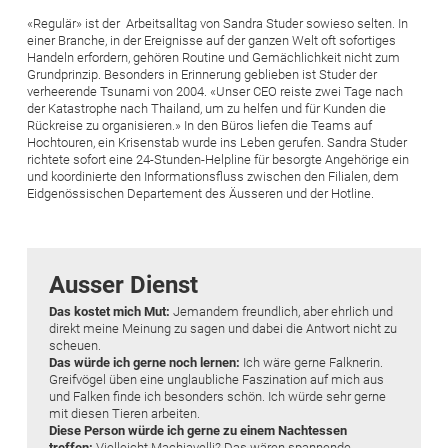
«Regulär» ist der Arbeitsalltag von Sandra Studer sowieso selten. In
einer Branche, in der Ereignisse auf der ganzen Welt oft sofortiges
Handeln erfordern, gehören Routine und Gemächlichkeit nicht zum
Grundprinzip. Besonders in Erinnerung geblieben ist Studer der
verheerende Tsunami von 2004. «Unser CEO reiste zwei Tage nach
der Katastrophe nach Thailand, um zu helfen und für Kunden die
Rückreise zu organisieren.» In den Büros liefen die Teams auf
Hochtouren, ein Krisenstab wurde ins Leben gerufen. Sandra Studer
richtete sofort eine 24-Stunden-Helpline für besorgte Angehörige ein
und koordinierte den Informationsfluss zwischen den Filialen, dem
Eidgenössischen Departement des Äusseren und der Hotline.
Ausser Dienst
Das kostet mich Mut:
Jemandem freundlich, aber ehrlich und
direkt meine ­Meinung zu sagen und dabei die Antwort nicht zu
scheuen.
Das würde ich gerne noch lernen:
Ich wäre gerne Falknerin.
Greifvögel üben eine unglaubliche Faszination auf mich aus
und Falken finde ich besonders schön. Ich würde sehr gerne
mit diesen Tieren arbeiten.
Diese Person würde ich gerne zu einem Nachtessen
treffen:
Vielleicht ­Machiavelli? Das wären spannende