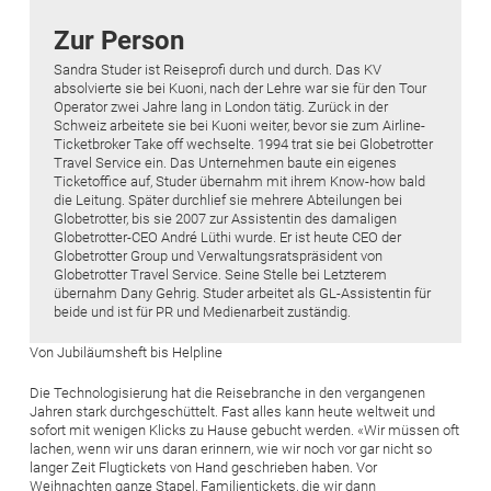
Zur Person
Sandra Studer ist Reiseprofi durch und durch. Das KV
absolvierte sie bei Kuoni, nach der Lehre war sie für den Tour
Operator zwei Jahre lang in London tätig. Zurück in der
Schweiz arbeitete sie bei Kuoni weiter, bevor sie zum Airline-
Ticketbroker Take off wechselte. 1994 trat sie bei Globetrotter
Travel Service ein. Das Unternehmen baute ein eigenes
Ticketoffice auf, Studer übernahm mit ihrem Know-how bald
die Leitung. Später durchlief sie mehrere Abteilungen bei
Globetrotter, bis sie 2007 zur Assistentin des damaligen
Globetrotter-CEO André Lüthi wurde. Er ist heute CEO der
Globetrotter Group und Verwaltungsratspräsident von
Globetrotter Travel Service. Seine Stelle bei Letzterem
übernahm Dany Gehrig. Studer arbeitet als GL-Assistentin für
beide und ist für PR und Medienarbeit zuständig.
Von Jubiläumsheft bis Helpline
Die Technologisierung hat die Reisebranche in den vergangenen
Jahren stark durchgeschüttelt. Fast alles kann heute weltweit und
sofort mit wenigen Klicks zu Hause gebucht werden. «Wir müssen oft
lachen, wenn wir uns daran erinnern, wie wir noch vor gar nicht so
langer Zeit Flugtickets von Hand geschrieben haben. Vor
Weihnachten ganze Stapel, Familientickets, die wir dann