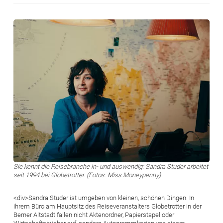
Bild
Sie kennt die Reisebranche in- und auswendig: Sandra Studer arbeitet
seit 1994 bei Globetrotter. (Fotos: Miss Moneypenny)
<div>Sandra Studer ist umgeben von kleinen, schönen Dingen. In
ihrem Büro am Hauptsitz des Reiseveranstalters Globetrotter in der
Berner Altstadt fallen nicht Aktenordner, Papierstapel oder