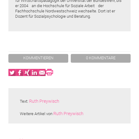
für Wirtschaftspädagogik der Universität der Bundeswehr, bis
er 2004 an die Hochschule für Soziale Arbeit der
Fachhochschule Nordwestschweiz wechselte. Dort ist er
Dozent für Sozialpsychologie und Beratung.
KOMMENTIEREN
0 KOMMENTARE
Twitter
Facebook
XING
LinkedIn
Email
Print
Ruth Preywisch
Text:
Ruth Preywisch
Weitere Artikel von