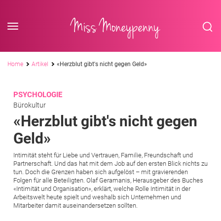
<div class='slogan '> Die Business-Plattform <br/> für Assistenzberufe</div
Skip to content
Miss Moneypenny
Pfadnavigation
Home
Artikel
«Herzblut gibt's nicht gegen Geld»
PSYCHOLOGIE
Bürokultur
«Herzblut gibt's nicht gegen
Geld»
Intimität steht für Liebe und Vertrauen, Familie, Freundschaft und
Partnerschaft. Und das hat mit dem Job auf den ersten Blick nichts zu
tun. Doch die Grenzen haben sich aufgelöst – mit gravierenden
Folgen für alle Beteiligten. Olaf Geramanis, Herausgeber des Buches
«Intimität und Organisation», erklärt, welche Rolle Intimität in der
Arbeitswelt heute spielt und weshalb sich Unternehmen und
Mitarbeiter damit auseinandersetzen sollten.