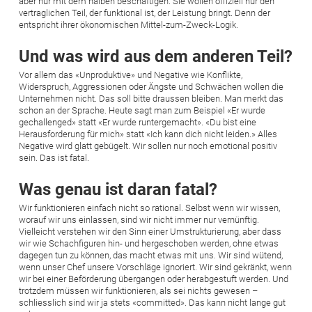
aber nur mit dem halben beschäftigen. Sie wollen offiziell nur den
vertraglichen Teil, der funktional ist, der Leistung bringt. Denn der
entspricht ihrer ökonomischen Mittel-zum-Zweck-Logik.
Und was wird aus dem anderen Teil?
Vor allem das «Unproduktive» und Negative wie Konflikte,
Widerspruch, Aggressionen oder Ängste und Schwächen wollen die
Unternehmen nicht. Das soll bitte draussen bleiben. Man merkt das
schon an der Sprache. Heute sagt man zum Beispiel «Er wurde
gechallenged» statt «Er wurde runtergemacht». «Du bist eine
Herausforderung für mich» statt «Ich kann dich nicht leiden.» Alles
Negative wird glatt gebügelt. Wir sollen nur noch emotional positiv
sein. Das ist fatal.
Was genau ist daran fatal?
Wir funktionieren einfach nicht so rational. Selbst wenn wir wissen,
worauf wir uns einlassen, sind wir nicht immer nur vernünftig.
Vielleicht verstehen wir den Sinn einer Umstrukturierung, aber dass
wir wie Schachfiguren hin- und hergeschoben werden, ohne etwas
dagegen tun zu können, das macht etwas mit uns. Wir sind wütend,
wenn unser Chef unsere Vorschläge ignoriert. Wir sind gekränkt, wenn
wir bei einer Beförderung übergangen oder herabgestuft werden. Und
trotzdem müssen wir funktionieren, als sei nichts gewesen –
schliesslich sind wir ja stets «committed». Das kann nicht lange gut