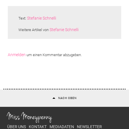
Stefanie Schnelli
Text:
Stefanie Schnelli
Weitere Artikel von
Anmelden
um einen Kommentar abzugeben.
NACH OBEN
Miss Moneypenny
Footer menu
ÜBER UNS
KONTAKT
MEDIADATEN
NEWSLETTER