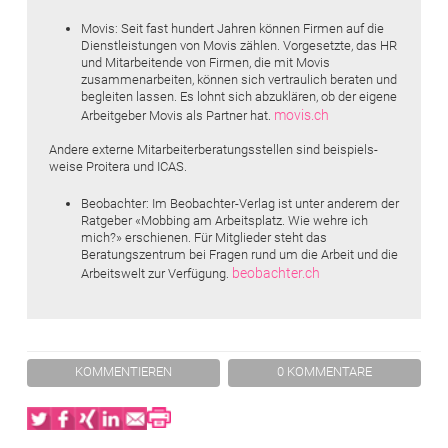
Movis: Seit fast hundert Jahren können Firmen auf die
Dienstleistungen von Movis zählen. Vorgesetzte, das HR
und Mitarbeitende von Firmen, die mit Movis
zusammenarbeiten, können sich vertraulich beraten und
begleiten lassen. Es lohnt sich ­abzuklären, ob der eigene
movis.ch
Arbeitgeber Movis als Partner hat.
Andere externe Mitarbeiterberatungsstellen sind beispiels­
weise Proitera und ICAS.
Beobachter: Im Beobachter-Verlag ist unter anderem der
­Ratgeber «Mobbing am Arbeitsplatz. Wie wehre ich
mich?» ­erschienen. Für Mitglieder steht das
Beratungszentrum bei ­Fragen rund um die Arbeit und die
beobachter.ch
Arbeitswelt zur Verfügung.
KOMMENTIEREN
0 KOMMENTARE
Twitter
Facebook
XING
LinkedIn
Email
Print