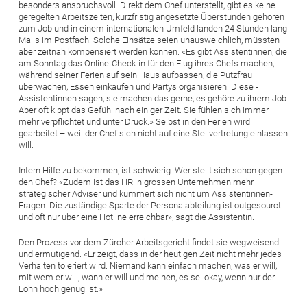
besonders anspruchsvoll. Direkt dem Chef unterstellt, gibt es keine
geregelten Arbeitszeiten, kurzfristig angesetzte Überstunden gehören
zum Job und in einem internationalen Umfeld landen 24 Stunden lang
Mails im Postfach. Solche Einsätze seien unausweichlich, müssten
aber zeitnah kompensiert werden können. «Es gibt Assistentinnen, die
am Sonntag das Online-Check-in für den Flug ihres Chefs machen,
während seiner Ferien auf sein Haus aufpassen, die Putzfrau
überwachen, Essen einkaufen und Partys organisieren. Diese ­
Assistentinnen sagen, sie machen das gerne, es gehöre zu ihrem Job.
Aber oft kippt das Gefühl nach einiger Zeit. Sie fühlen sich immer
mehr verpflichtet und unter Druck.» Selbst in den Ferien wird
gearbeitet – weil der Chef sich nicht auf eine Stellvertretung einlassen
will.
Intern Hilfe zu bekommen, ist schwierig. Wer stellt sich schon gegen
den Chef? «Zudem ist das HR in grossen Unternehmen mehr
strategischer Adviser und kümmert sich nicht um Assistentinnen-
Fragen. Die zuständige Sparte der Personalabteilung ist outgesourct
und oft nur über eine Hotline erreichbar», sagt die Assistentin.
Den Prozess vor dem Zürcher Arbeitsgericht findet sie wegweisend
und ermutigend. «Er zeigt, dass in der heutigen Zeit nicht mehr jedes
Verhalten toleriert wird. Niemand kann einfach machen, was er will,
mit wem er will, wann er will und meinen, es sei okay, wenn nur der
Lohn hoch genug ist.»