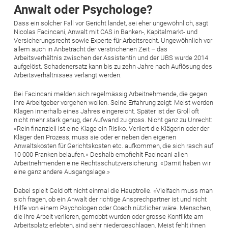
Anwalt oder Psychologe?
Dass ein solcher Fall vor Gericht landet, sei eher ungewöhnlich, sagt
Nicolas Facincani, Anwalt mit CAS in Banken-, Kapitalmarkt- und
Versicherungsrecht sowie Experte für Arbeitsrecht. Ungewöhnlich vor
allem auch in Anbetracht der verstrichenen Zeit – das
Arbeitsverhältnis zwischen der Assistentin und der UBS wurde 2014
aufgelöst. Schadenersatz kann bis zu zehn Jahre nach Auflösung des
Arbeitsverhältnisses verlangt werden.
Bei Facincani melden sich regelmässig Arbeitnehmende, die gegen
ihre Arbeitgeber vorgehen wollen. Seine Erfahrung zeigt: Meist werden
Klagen innerhalb eines Jahres eingereicht. Später ist der Groll oft
nicht mehr stark genug, der Aufwand zu gross. Nicht ganz zu Unrecht:
«Rein finanziell ist eine Klage ein Risiko. Verliert die Klägerin oder der
Kläger den Prozess, muss sie oder er neben den eigenen
Anwaltskosten für Gerichtskosten etc. aufkommen, die sich rasch auf
10 000 Franken belaufen.» Deshalb empfiehlt Facincani allen
Arbeitnehmenden eine Rechtsschutzversicherung. «Damit haben wir
eine ganz andere Ausgangslage.»
Dabei spielt Geld oft nicht einmal die Hauptrolle. «Vielfach muss man
sich fragen, ob ein Anwalt der richtige Ansprechpartner ist und nicht
Hilfe von einem Psychologen oder Coach nützlicher wäre. Menschen,
die ihre Arbeit verlieren, gemobbt wurden oder grosse Konflikte am
Arbeitsplatz erlebten, sind sehr niedergeschlagen. Meist fehlt ihnen