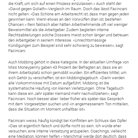
die Kraft, um sich auf einen Prozess einzulassen.» Auch steht der
«David gegen Goliath»-Vergleich im Raum. Doch das lässt Facincani
nicht gelten: «Das Schöne am Arbeitsrecht ist, dass man gegen jeden
gewinnen kann. Wenn etwas an den Vorwürfen dran ist, bestehen
Chancen.» Rein faktisch aber hätten Arbeitnehmende oft viel weniger
Beweismittel als die Arbeitgeber. Zudem begleiten interne
Rechtsabteilungen solche Dossiers meist schon länger und betreuen
den Arbeitgeber in seinem Interesse. «Unrechtsmässige
Kündigungen zum Beispiel sind sehr schwierig zu beweisen», sagt
Facincani.
Auch Mobbing gehört in diese Kategorie. In der aktuellen Umfrage von
Miss Moneypenny gaben 43 Prozent der Befragten an, dass sie an
ihrem Arbeitsplatz schon gemobbt wurden. Ein effizientes Mittel, um
sich Gehör zu verschaffen, ist ein Mobbing­tagebuch. «Darin werden
alle Vorkommnisse mit Datum aufgeführt. Mobbing ist die
systematische Häufung von kleinen Verletzungen. Ohne Tagebuch
kann diese ein Jahr später niemand mehr nachvollziehen», sagt
Facincani. Noch besser aber: lieber früher als später das Gespräch
mit dem Vorgesetzten suchen und «in angemessenem Ton mitteilen,
dass die Situation im Moment unhaltbar ist».
Facincani weiss, häufig kündigt bei Konflikten am Schluss das Opfer.
«Das ist eigentlich falsch und dürfte nicht so sein. Ich würde eher
versuchen, eine interne Versetzung anzupeilen. Coachings, ­vielleicht
eine Mediation, können helfen.» Manchmal werde dort deutlich, dass