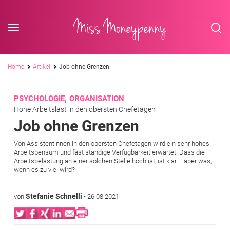
<div class='slogan '> Die Business-Plattform <br/> für Assistenzberufe</div
Skip to content
Miss Moneypenny
Pfadnavigation
Home
Artikel
Job ohne Grenzen
,
PSYCHOLOGIE
ORGANISATION
Hohe Arbeitslast in den obersten Chefetagen
Job ohne Grenzen
Von Assistentinnen in den obersten Chefetagen wird ein sehr hohes
Arbeitspensum und fast ständige Verfügbarkeit erwartet. Dass die
Arbeitsbelastung an einer solchen Stelle hoch ist, ist klar – aber was,
wenn es zu viel wird?
Stefanie Schnelli
von
•
26.08.2021