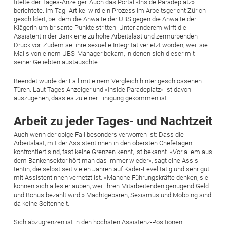
titelte der Tages-Anzeiger. Auch das Portal «Inside Paradeplatz»
berichtete. Im Tagi-Artikel wird ein Prozess im Arbeitsgericht Zürich
geschildert, bei dem die Anwälte der UBS gegen die Anwälte der
Klägerin um brisante Punkte stritten. Unter anderem wirft die
Assistentin der Bank eine zu hohe Arbeitslast und zermürbenden
Druck vor. ­Zudem sei ihre sexuelle Integrität verletzt worden, weil sie
Mails von einem UBS-Manager bekam, in denen sich dieser mit
seiner ­Geliebten austauschte.
Beendet wurde der Fall mit einem Vergleich hinter geschlossenen
Türen. Laut ­Tages Anzeiger und «Inside Paradeplatz» ist davon
auszugehen, dass es zu einer Einigung gekommen ist.
Arbeit zu jeder Tages- und Nachtzeit
Auch wenn der obige Fall besonders verworren ist: Dass die
Arbeitslast, mit der Assis­tentinnen in den obersten Chefetagen
konfrontiert sind, fast keine Grenzen kennt, ist bekannt. «Vor allem aus
dem Bankensektor hört man das immer wieder», sagt eine Assis­
tentin, die selbst seit vielen Jahren auf ­Kader-Level tätig und sehr gut
mit Assistentinnen vernetzt ist. «Manche Führungskräfte denken, sie
können sich alles erlauben, weil ihren Mitarbeitenden genügend Geld
und Bonus bezahlt wird.» Machtgebaren, Sexismus und Mobbing sind
da keine Seltenheit.
Sich abzugrenzen ist in den höchsten ­Assistenz-Positionen