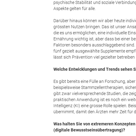
psychische Stabilität und soziale Verbindu
Aspekte gelten für alle.
Darüber hinaus können wir aber heute indivi
grössten Nutzen bringen. Das ist unser Ans
die es uns ermöglichen, eine individuelle E
Ernährung wichtig ist, aber dass bei einer b
Faktoren besonders ausschlaggebend sind. O
fünf gezielt ausgewählte Supplemente empfeh
lässt sich Prävention viel gezielter betreibe
Welche Entwicklungen und Trends sehen Si
Es gibt bereits eine Fülle an Forschung, aber
beispielsweise Stammzellentherapien, sic
gibt zwar vielversprechende Studien, die zei
praktischen Anwendung ist es noch ein weit
Intelligenz (KI) eine grosse Rolle spielen.
übernimmt, damit den Ärzten mehr Zeit für di
Was halten Sie von extremeren Konzepten 
(digitale Bewusstseinsübertragung)?