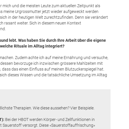
für mich und die meisten Leute zum aktuellen Zeitpunkt als
ss meine Urgrossmutter jetzt wieder aufgeweckt werden
, sich in der heutigen Welt zurechtzufinden. Denn sie verändert
ch rasant weiter. Sich in diesem neuen Kontext
ernd.
und lebt. Was haben Sie durch Ihre Arbeit über die eigene
elche Rituale im Alltag integriert?
u machen. Zudem achte ich auf meine Ernährung und versuche,
tdessen bevorzuge ich inzwischen grössere Mahlzeiten mit
, dass das einen Einfluss auf meinen Blutzuckerspiegel hat.
lt sich dieses Wissen und die tatsächliche Umsetzung im Alltag
dlichste ­Therapien. Wie diese aussehen? Vier Beispiele.
T):
Bei der HBOT werden Körper- und Zellfunktionen in
t Sauerstoff versorgt. Diese «Sauerstoffauffrischung»