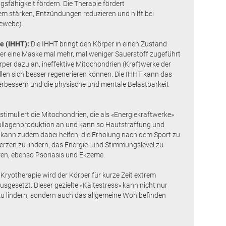
gsfähigkeit fördern. Die Therapie fördert
 stärken, Entzündungen reduzieren und hilft bei
Gewebe).
e (IHHT):
Die IHHT bringt den Körper in einen Zustand
er eine Maske mal mehr, mal weniger Sauerstoff zugeführt
per dazu an, ineffektive Mitochondrien (Kraftwerke der
len sich besser regenerieren können. Die IHHT kann das
verbessern und die physische und mentale Belastbarkeit
 stimuliert die Mitochondrien, die als «Energiekraftwerke»
e Kollagenproduktion an und kann so Hautstraffung und
 kann zudem dabei helfen, die Erholung nach dem Sport zu
rzen zu lindern, das Energie- und Stimmungslevel zu
ren, ebenso Psoriasis und Ekzeme.
 Kryotherapie wird der Körper für kurze Zeit extrem
sgesetzt. Dieser gezielte «Kältestress» kann nicht nur
u lindern, sondern auch das allgemeine Wohlbefinden