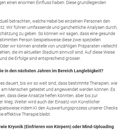
ngen einen enormen Einfluss haben. Diese grundlegenden
duell betrachten, welche Hebel bei einzelnen Personen den
atz: Wir führen umfassende und ganzheitliche Analysen durch,
inschätzung zu geben. So können wir sagen, dass eine gesunde
estimmten Person beispielsweise diese zwei speziellen
der wir können anstelle von unzähligen Präparaten vielleicht
len, die im aktuellen Stadium sinnvoll sind. Auf diese Weise
n und die Erfolge sind entsprechend grösser.
e in den nächsten Jahren im Bereich Langlebigkeit?
 es dauert, bis wir so weit sind, dass bestimmte Therapien, wie
her am Menschen getestet und angewendet werden können. Es
gen, dass diese Ansätze helfen könnten, aber bis zur
er Weg. Weiter wird auch der Einsatz von Künstlicher
 Beispielsweise indem KI den Auswertungsprozess unserer Checks
e effektive Therapie bleibt.
wie Kryonik (Einfrieren von Körpern) oder Mind-Uploading