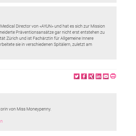
 Medical Director von «AYUN» und hat es sich zur Mission
iderte Präventionsansätze gar nicht erst entstehen zu
tät Zürich und ist Fachärztin für Allgemeine Innere
eitete sie in verschiedenen Spitälern, zuletzt am
Twitter
Facebook
XING
LinkedIn
Email
Print
torin von Miss Moneypenny.
nn