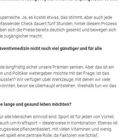
 Superreiche. Ja, es kostet etwas, das stimmt, aber auch jede
mfassender Check dauert fünf Stunden, hinter diesem Prozess
en sich die Preise bereits deutlich gesenkt und bewegen sich
iele zugänglicher macht.
äventivmedizin nicht noch viel günstiger und für alle
e langfristig sicher unsere Prämien senken. Aber das ist ein
en und Politiker weitergeben möchte mit der Frage: Ist das
müssten? Wir verfügen über Werkzeuge, mit denen wir viele
 könnten, bevor sie überhaupt entstehen. Weshalb tun wir das
 die lange und gesund leben möchten?
r alle Menschen sinnvoll sind. Sport ist für jeden von Vorteil,
auch um Kraftsport – idealerweise in Kombination. Ebenso ist
rzugsweise pflanzenbasiert, mit vielen Vitaminen und wenig
t spielt eine zentrale Rolle, da Faktoren wie Schlaf,