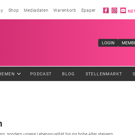
Social ico
ay
Shop
Mediadaten
Warenkorb
Epaper
NE
ufe</div>
LOGIN
MEMB
HEMEN
PODCAST
BLOG
STELLENMARKT
n
ern, sondern unsere Lebensqualität bis ins hohe Alter steigern.