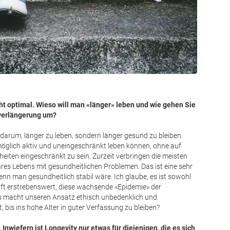
icht optimal. Wieso will man «länger» leben und wie gehen Sie
verlängerung um?
 darum, länger zu leben, sondern länger gesund zu bleiben.
möglich aktiv und uneingeschränkt leben können, ohne auf
ten eingeschränkt zu sein. Zurzeit verbringen die meisten
hres Lebens mit gesundheitlichen Problemen. Das ist eine sehr
enn man gesundheitlich stabil wäre. Ich glaube, es ist sowohl
haft erstrebenswert, diese wachsende «Epidemie» der
 macht unseren Ansatz ethisch unbedenklich und
 bis ins hohe Alter in guter Verfassung zu bleiben?
 Inwiefern ist Longevity nur etwas für diejenigen, die es sich