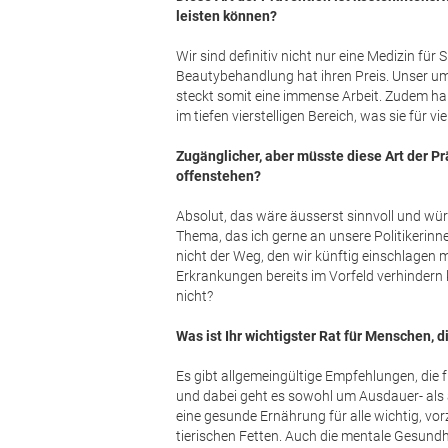
leisten können?
Wir sind definitiv nicht nur eine Medizin für
Beautybehandlung hat ihren Preis. Unser u
steckt somit eine immense Arbeit. Zudem hab
im tiefen vierstelligen Bereich, was sie für v
Zugänglicher, aber müsste diese Art der Pr
offenstehen?
Absolut, das wäre äusserst sinnvoll und würd
Thema, das ich gerne an unsere Politikerinn
nicht der Weg, den wir künftig einschlagen 
Erkrankungen bereits im Vorfeld verhindern
nicht?
Was ist Ihr wichtigster Rat für Menschen,
Es gibt allgemeingültige Empfehlungen, die fü
und dabei geht es sowohl um Ausdauer- als 
eine gesunde Ernährung für alle wichtig, vo
tierischen Fetten. Auch die mentale Gesundhei