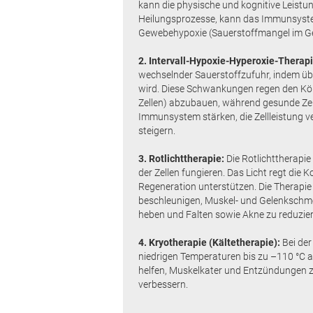
kann die physische und kognitive Leistun
Heilungsprozesse, kann das Immunsystem
Gewebehypoxie (Sauerstoffmangel im 
2. Intervall-Hypoxie-Hyperoxie-Therapi
wechselnder Sauerstoffzufuhr, indem üb
wird. Diese Schwankungen regen den Kör
Zellen) abzubauen, während gesunde Zel
Immunsystem stärken, die Zell­leistung 
steigern.
3. Rotlichttherapie:
Die Rotlichttherapie
der Zellen fungieren. Das Licht regt di
Regeneration unterstützen. Die Therapie
beschleunigen, Muskel- und Gelenkschme
heben und Falten sowie Akne zu reduzie
4. Kryotherapie (Kältetherapie):
Bei der
niedrigen Temperaturen bis zu –110 °C au
helfen, Muskelkater und Entzündungen z
verbessern.