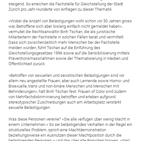
steigend. So erreichen die Fachstelle für Gleichstellung der Stadt
Zürich pro Jahr Hunderte von Anfragen zu dieser Thematik.
«Wobei die Anzahl von Belästigungen wohl schon vor 30 Jahren gross
war, Betroffene sich aber bislang einfach nicht gemeldet haben»,
vermutet die Rechtsanwältin Binh Tschan, die als juristische
Mitarbeiterin der Fachstelle in solchen Fällen berät und vermittelt.
Dass sich zwischenzeitlich mehr Menschen bei der Fachstelle
melden würden, führt Tschan auf die Einführung des
Gleichstellungsgesetzes 1996 sowie auf die Sensibilisierung mittels
Präventionsmassnahmen sowie der Thematisierung in Medien und
Öffentlichkeit zurück.
«Betroffen von sexuellen und sexistischen Belästigungen sind vor
allem neu angestellte Frauen, aber auch Lernende sowie Homo- und
Bisexuelle, trans und non-binäre Menschen und Menschen mit
Behinderungen», hält Binh Tschan fest. Frauen of Color sind zudem
von Mehrfachdiskriminierung betroffen und erleben aufgrund
stereotypischer Zuschreibungen auch am Arbeitsplatz verstärkt
sexuelle Belästigungen.
Was diese Personen vereine? «Sie alle verfügen über wenig Macht in
einem Unternehmen.» So sei belästigendes Verhalten in der Regel ein
strukturelles Problem, sprich eine Machtdemonstration
beziehungsweise ein Ausnutzen dieser Machtposition durch die
belästigenden Personen – und das über alle Branchen hinweg. «Weil