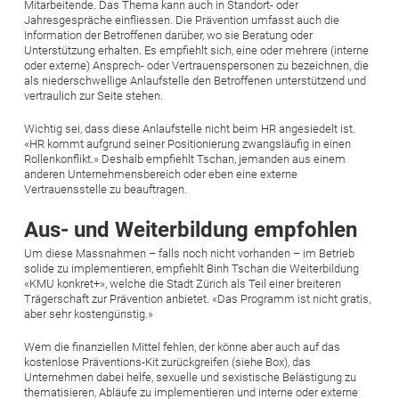
Mitarbeitende. Das Thema kann auch in Standort- oder
Jahresgespräche einfliessen. Die Prävention umfasst auch die
Information der Betroffenen darüber, wo sie Beratung oder
Unterstützung erhalten. Es empfiehlt sich, eine oder mehrere (interne
oder externe) Ansprech- oder Vertrauenspersonen zu bezeichnen, die
als niederschwellige Anlaufstelle den Betroffenen unterstützend und
vertraulich zur Seite stehen.
Wichtig sei, dass diese Anlaufstelle nicht beim HR angesiedelt ist.
«HR kommt aufgrund seiner Positionierung zwangsläufig in einen
Rollenkonflikt.» Deshalb empfiehlt Tschan, jemanden aus einem
anderen Unternehmensbereich oder eben eine externe
Vertrauensstelle zu beauftragen.
Aus- und Weiterbildung empfohlen
Um diese Massnahmen – falls noch nicht vorhanden – im Betrieb
solide zu implementieren, empfiehlt Binh Tschan die Weiter­bildung
«KMU konkret+», welche die Stadt Zürich als Teil einer breiteren
Trägerschaft zur Prävention anbietet. «Das Programm ist nicht gratis,
aber sehr kostengünstig.»
Wem die finanziellen Mittel fehlen, der könne aber auch auf das
kostenlose Präventions-­Kit zurückgreifen (siehe Box), das
Unternehmen dabei helfe, sexuelle und sexistische Belästigung zu
thematisieren, Abläufe zu implementieren und interne oder externe