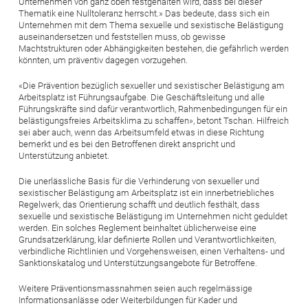
Unternehmen von ganz oben festgehalten wird, dass bei dieser
Thematik eine Nulltoleranz herrscht.» Das bedeute, dass sich ein
Unternehmen mit dem Thema sexuelle und sexistische Belästigung
auseinandersetzen und feststellen muss, ob gewisse
Machtstrukturen oder Abhängigkeiten bestehen, die gefährlich werden
könnten, um präventiv dagegen vorzugehen.
«Die Prävention bezüglich sexueller und sexistischer Belästigung am
Arbeitsplatz ist Führungsaufgabe. Die Geschäftsleitung und alle
Führungskräfte sind dafür verantwortlich, Rahmenbedingungen für ein
belästigungsfreies Arbeitsklima zu schaffen», betont Tschan. Hilfreich
sei aber auch, wenn das Arbeitsumfeld etwas in diese Richtung
bemerkt und es bei den Betroffenen direkt anspricht und
Unterstützung anbietet.
Die unerlässliche Basis für die Verhinderung von sexueller und
sexistischer Belästigung am Arbeitsplatz ist ein innerbetriebliches
Regelwerk, das Orientierung schafft und deutlich festhält, dass
sexuelle und sexistische Belästigung im Unternehmen nicht geduldet
werden. Ein solches Reglement beinhaltet üblicherweise eine
Grundsatzerklärung, klar definierte Rollen und Verantwortlichkeiten,
verbindliche Richtlinien und Vorgehensweisen, einen Verhaltens- und
Sanktionskatalog und Unterstützungsangebote für Betroffene.
Weitere Präventionsmassnahmen seien auch regelmässige
Informationsanlässe oder Weiterbildungen für Kader und