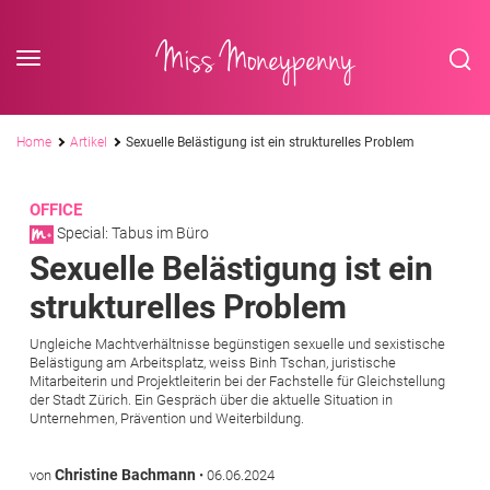
<div class='slogan '> Die Business-Plattform <br/> für Assistenzberufe</div
Skip to content
Miss Moneypenny
Pfadnavigation
Home
Artikel
Sexuelle Belästigung ist ein strukturelles Problem
OFFICE
Special: Tabus im Büro
Sexuelle Belästigung ist ein
strukturelles Problem
Ungleiche Machtverhältnisse begünstigen sexuelle und sexistische
Belästigung am Arbeitsplatz, weiss Binh Tschan, juristische
Mitarbeiterin und Projektleiterin bei der Fachstelle für Gleichstellung
der Stadt Zürich. Ein Gespräch über die aktuelle Situation in
Unternehmen, Prävention und Weiterbildung.
Christine Bachmann
von
•
06.06.2024