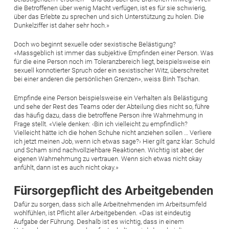
die Betroffenen über wenig Macht verfügen, ist es für sie schwierig,
über das Erlebte zu sprechen und sich Unterstützung zu holen. Die
Dunkelziffer ist daher sehr hoch.»
Doch wo beginnt sexuelle oder sexistische Belästigung?
«Massgeblich ist immer das subjektive Empfinden einer Person. Was
für die eine Person noch im Toleranzbereich liegt, beispielsweise ein
sexuell konnotierter Spruch oder ein sexistischer Witz, überschreitet
bei einer anderen die persönlichen Grenzen», weiss Binh Tschan.
Empfinde eine Person beispielsweise ein Verhalten als Belästigung
und sehe der Rest des Teams oder der Abteilung dies nicht so, führe
das häufig dazu, dass die betroffene Person ihre Wahrnehmung in
Frage stellt. «Viele denken: ‹Bin ich vielleicht zu empfindlich?
Vielleicht hätte ich die hohen Schuhe nicht anziehen sollen … Verliere
ich jetzt meinen Job, wenn ich etwas sage?› Hier gilt ganz klar: Schuld
und Scham sind nachvollziehbare Reaktionen. Wichtig ist aber, der
eigenen Wahrnehmung zu vertrauen. Wenn sich etwas nicht okay
anfühlt, dann ist es auch nicht okay.»
Fürsorgepflicht des Arbeitgebenden
Dafür zu sorgen, dass sich alle Arbeitnehmenden im Arbeitsumfeld
wohlfühlen, ist Pflicht aller Arbeitgebenden. «Das ist eindeutig
Aufgabe der Führung. Deshalb ist es wichtig, dass in einem