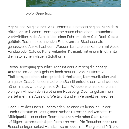
Foto: Oeufi Boot
eigentliche Magie eines MICE-Veranstaltungsorts beginnt nach dem
offiziellen Teil. Wenn Teams gemeinsam abtauchen – manchmal
wortwörtlich in die Aare, oft bei einer Fahrt mit dem Öufi-Boot. Ob als
geführte Tour mit spannenden Einblicken zur Stadt oder als
genussvolle Auszeit auf dem Wasser: kulinarische Fahrten mit Apéro,
Fondue oder Café de Paris verbinden Kulinarik mit einem Blick hinter
die historischen Mauern Solothurns.
Etwas Bewegung gesucht? Dann ist der Balmberg die richtige
Adresse. Im Seilpark geht es hoch hinaus – von Plattform zu
Plattform, gesichert, aber gefordert. Vertrauen, Kommunikation und
ein gutes Gespür für den nächsten Schritt entscheiden. Und wer noch
höher hinaus will, steigt in die Seilbahn Weissenstein und erreicht in
wenigen Minuten den Solothurner Hausberg. Oben angekommen
wartet mehr als Aussicht: Weitsicht und ein Perspektivenwechsel.
Oder Lust, das Eisen zu schmieden, solange es heiss ist? In der
Tisch-Schmitte in Hessigkofen stehen Hammer und Amboss im
Mittelpunkt. Hier erleben Teams hautnah, wie roher Stahl unter
kräftigen Hammerschlägen Form annimmt. Die Besucherinnen und
Besucher legen selbst Hand an, schmieden mit Energie und Präzision