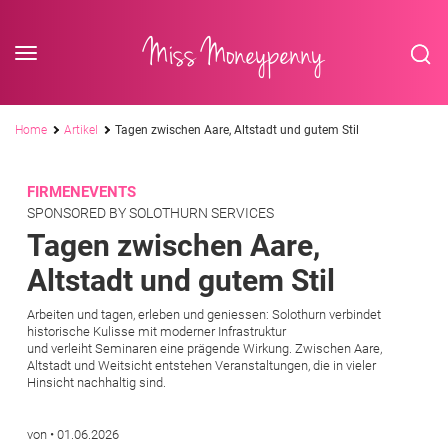
<div class='slogan '> Die Business-Plattform <br/> für Assistenzberufe</div
Skip to content
Miss Moneypenny
Pfadnavigation
Home
Artikel
Tagen zwischen Aare, Altstadt und gutem Stil
FIRMENEVENTS
SPONSORED BY SOLOTHURN SERVICES
Tagen zwischen Aare,
Altstadt und gutem Stil
Arbeiten und tagen, erleben und geniessen: Solothurn verbindet
historische Kulisse mit moderner Infrastruktur
und verleiht Seminaren eine prägende Wirkung. Zwischen Aare,
Altstadt und Weitsicht entstehen Veranstaltungen, die in vieler
Hinsicht nachhaltig sind.
von
•
01.06.2026