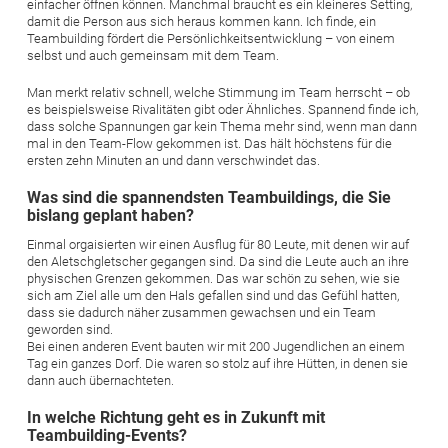
einfacher öffnen können. Manchmal braucht es ein kleineres Setting,
damit die Person aus sich heraus kommen kann. Ich finde, ein
Teambuilding fördert die Persönlichkeitsentwicklung – von einem
selbst und auch gemeinsam mit dem Team.
Man merkt relativ schnell, welche Stimmung im Team herrscht – ob
es beispielsweise Rivalitäten gibt oder Ähnliches. Spannend finde ich,
dass solche Spannungen gar kein Thema mehr sind, wenn man dann
mal in den Team-Flow gekommen ist. Das hält höchstens für die
ersten zehn Minuten an und dann verschwindet das.
Was sind die spannendsten Teambuildings, die Sie
bislang geplant haben?
Einmal orgaisierten wir einen Ausflug für 80 Leute, mit denen wir auf
den Aletschgletscher gegangen sind. Da sind die Leute auch an ihre
physischen Grenzen gekommen. Das war schön zu sehen, wie sie
sich am Ziel alle um den Hals gefallen sind und das Gefühl hatten,
dass sie dadurch näher zusammen gewachsen und ein Team
geworden sind.
Bei einen anderen Event bauten wir mit 200 Jugendlichen an einem
Tag ein ganzes Dorf. Die waren so stolz auf ihre Hütten, in denen sie
dann auch übernachteten.
In welche Richtung geht es in Zukunft mit
Teambuilding-Events?