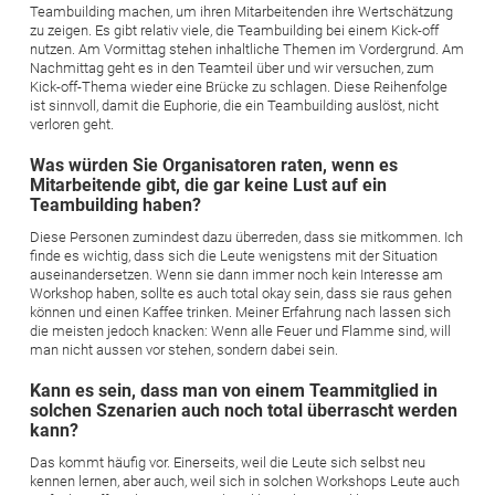
Teambuilding machen, um ihren Mitarbeitenden ihre Wertschätzung
zu zeigen. Es gibt relativ viele, die Teambuilding bei einem Kick-off
nutzen. Am Vormittag stehen inhaltliche Themen im Vordergrund. Am
Nachmittag geht es in den Teamteil über und wir versuchen, zum
Kick-off-Thema wieder eine Brücke zu schlagen. Diese Reihenfolge
ist sinnvoll, damit die Euphorie, die ein Teambuilding auslöst, nicht
verloren geht.
Was würden Sie Organisatoren raten, wenn es
Mitarbeitende gibt, die gar keine Lust auf ein
Teambuilding haben?
Diese Personen zumindest dazu überreden, dass sie mitkommen. Ich
finde es wichtig, dass sich die Leute wenigstens mit der Situation
auseinandersetzen. Wenn sie dann immer noch kein Interesse am
Workshop haben, sollte es auch total okay sein, dass sie raus gehen
können und einen Kaffee trinken. Meiner Erfahrung nach lassen sich
die meisten jedoch knacken: Wenn alle Feuer und Flamme sind, will
man nicht aussen vor stehen, sondern dabei sein.
Kann es sein, dass man von einem Teammitglied in
solchen Szenarien auch noch total überrascht werden
kann?
Das kommt häufig vor. Einerseits, weil die Leute sich selbst neu
kennen lernen, aber auch, weil sich in solchen Workshops Leute auch