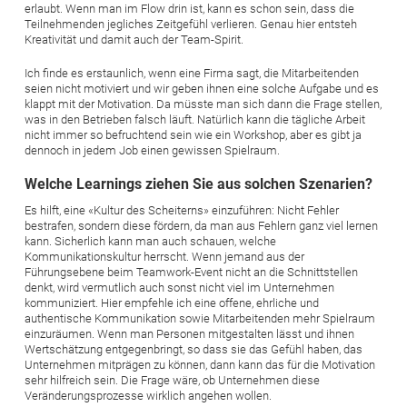
erlaubt. Wenn man im Flow drin ist, kann es schon sein, dass die
Teilnehmenden jegliches Zeitgefühl verlieren. Genau hier entsteh
Kreativität und damit auch der Team-Spirit.
Ich finde es erstaunlich, wenn eine Firma sagt, die Mitarbeitenden
seien nicht motiviert und wir geben ihnen eine solche Aufgabe und es
klappt mit der Motivation. Da müsste man sich dann die Frage stellen,
was in den Betrieben falsch läuft. Natürlich kann die tägliche Arbeit
nicht immer so befruchtend sein wie ein Workshop, aber es gibt ja
dennoch in jedem Job einen gewissen Spielraum.
Welche Learnings ziehen Sie aus solchen Szenarien?
Es hilft, eine «Kultur des Scheiterns» einzuführen: Nicht Fehler
bestrafen, sondern diese fördern, da man aus Fehlern ganz viel lernen
kann. Sicherlich kann man auch schauen, welche
Kommunikationskultur herrscht. Wenn jemand aus der
Führungsebene beim Teamwork-Event nicht an die Schnittstellen
denkt, wird vermutlich auch sonst nicht viel im Unternehmen
kommuniziert. Hier empfehle ich eine offene, ehrliche und
authentische Kommunikation sowie Mitarbeitenden mehr Spielraum
einzuräumen. Wenn man Personen mitgestalten lässt und ihnen
Wertschätzung entgegenbringt, so dass sie das Gefühl haben, das
Unternehmen mitprägen zu können, dann kann das für die Motivation
sehr hilfreich sein. Die Frage wäre, ob Unternehmen diese
Veränderungsprozesse wirklich angehen wollen.