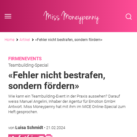
<div class='slogan '> Die Business-Plattform <br/> für Assistenzberufe</div
Skip to content
Miss Moneypenny
Pfadnavigation
Home
Artikel
«Fehler nicht bestrafen, sondern fördern»
FIRMENEVENTS
Teambuilding-Special
«Fehler nicht bestrafen,
sondern fördern»
Wie kann ein Teambuilding-Event in der Praxis aussehen? Darauf
weiss Manuel Angelini, Inhaber der Agentur für Emotion GmbH
Antwort. Miss Moneypenny hat mit ihm im MICE Online-Special zum
Heft gesprochen.
Luisa Schmidt
von
•
21.02.2024