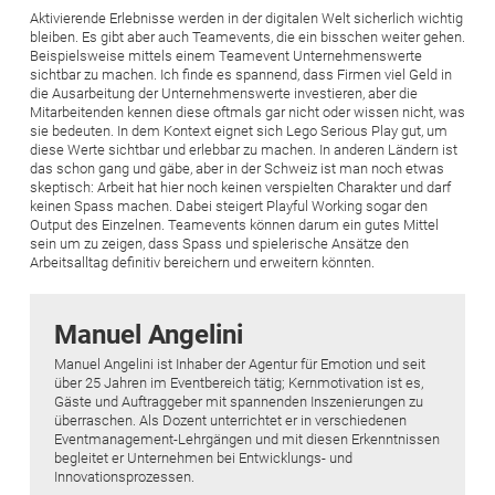
Aktivierende Erlebnisse werden in der digitalen Welt sicherlich wichtig
bleiben. Es gibt aber auch Teamevents, die ein bisschen weiter gehen.
Beispielsweise mittels einem Teamevent Unternehmenswerte
sichtbar zu machen. Ich finde es spannend, dass Firmen viel Geld in
die Ausarbeitung der Unternehmenswerte investieren, aber die
Mitarbeitenden kennen diese oftmals gar nicht oder wissen nicht, was
sie bedeuten. In dem Kontext eignet sich Lego Serious Play gut, um
diese Werte sichtbar und erlebbar zu machen. In anderen Ländern ist
das schon gang und gäbe, aber in der Schweiz ist man noch etwas
skeptisch: Arbeit hat hier noch keinen verspielten Charakter und darf
keinen Spass machen. Dabei steigert Playful Working sogar den
Output des Einzelnen. Teamevents können darum ein gutes Mittel
sein um zu zeigen, dass Spass und spielerische Ansätze den
Arbeitsalltag definitiv bereichern und erweitern könnten.
Manuel Angelini
Manuel Angelini ist Inhaber der Agentur für Emotion und seit
über 25 Jahren im Eventbereich tätig; Kernmotivation ist es,
Gäste und Auftraggeber mit spannenden Inszenierungen zu
überraschen. Als Dozent unterrichtet er in verschiedenen
Eventmanagement-Lehrgängen und mit diesen Erkenntnissen
begleitet er Unternehmen bei Entwicklungs- und
Innovationsprozessen.