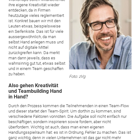
ihre eigene Kreativität wieder
entdecken, da in Firmen
heutzutage vieles reglementiert
ist. Konkret bauen wir mit den
Leuten etwas, beispielsweise
ein Seifenkiste. Das ist für viele
aussergewöhnlich, da man
selbst Hand anlegen muss und
nicht auf digitale Mittel
zurückgreifen kann. Da merkt
man dann jeweils, dass es
wahnsinnig gut tut, etwas selbst
und in einem Team geschaffen
zu haben.
Foto: zVg
Also gehen Kreativität
und Teambuilding Hand
in Hand?
Durch den Prozess kommen die Teilnehmenden in einen Team-Flow
und dieser startet den Team-Spirit. Um dorthin zu kommen, sind
verschiedene Faktoren vonnöten. Die Aufgabe soll nicht einfach nur
beschäftigen, sondern inspirieren sowie fordern, aber nicht
überfordern. Wichtig ist auch, dass man einen eigenen
Handlungsspielraum hat: es ist in Ordnung, Fehler zu machen. Das ist
ganz wichtig, denn in vielen Unternehmen ist das gar nicht mehr