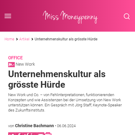
<div class='slogan '> Die Business-Plattform <br/> für Assistenzberufe</div
Skip to content
Miss Moneypenny
Pfadnavigation
Home
Artikel
Unternehmenskultur als grösste Hürde
OFFICE
New Work
Unternehmenskultur als
grösste Hürde
New Work und Co. – von Fehlinterpretationen, funktionierenden
Konzepten und wie Assistenzen bei der Umsetzung von New Work
unterstützen können. Ein Gespräch mit Jörg Staff, Keynote-Speaker
des Zukunftsinstituts.
Christine Bachmann
von
•
06.06.2024