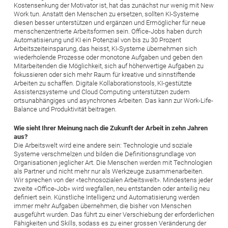
Kostensenkung der Motivator ist, hat das zunächst nur wenig mit New
Work tun. Anstatt den Menschen zu ersetzen, sollten KI-Systeme
diesen besser unterstützen und ergänzen und Ermöglicher für neue
menschenzentrierte Arbeitsformen sein. Office-Jobs haben durch
Automatisierung und KI ein Potenzial von bis zu 30 Prozent
Arbeitszeiteinsparung, das heisst, KI-Systeme übernehmen sich
wiederholende Prozesse oder monotone Aufgaben und geben den
Mitarbeitenden die Möglichkeit, sich auf höherwertige Aufgaben zu
fokussieren oder sich mehr Raum für kreative und sinnstiftende
Arbeiten zu schaffen. Digitale Kollaborationstools, KI-gestützte
Assistenzsysteme und Cloud Computing unterstützen zudem
ortsunabhängiges und asynchrones Arbeiten. Das kann zur Work-Life-
Balance und Produktivität beitragen.
Wie sieht Ihrer Meinung nach die Zukunft der Arbeit in zehn Jahren
aus?
Die Arbeitswelt wird eine andere sein: Technologie und soziale
Systeme verschmelzen und bilden die Definitionsgrundlage von
Organisationen jeglicher Art. Die Menschen werden mit Technologien
als Partner und nicht mehr nur als Werkzeuge zusammenarbeiten.
Wir sprechen von der «technosozialen Arbeitswelt». Mindestens jeder
zweite «Office-Job» wird wegfallen, neu entstanden oder anteilig neu
definiert sein. Künstliche Intelligenz und Automatisierung werden
immer mehr Aufgaben übernehmen, die bisher von Menschen
ausgeführt wurden. Das führt zu einer Verschiebung der erforderlichen
Fähigkeiten und Skills, sodass es zu einer grossen Veränderung der