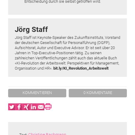
Entscheidung durch sie selbst getroffen wird.
Jörg Staff
Jörg Staff ist Keynote-Speaker des Zukunftsinstituts, Vorstand
der deutschen Gesellschaft für Personalführung (DGFP),
Aufsichtsrat, Autor und Executive Advisor. Er ist seit über 20
Jahren in Top-Executive-Positionen tätig. Zu seinen
zahlreichen Veröffentlichungen zählt auch das aktuelle Buch
«KI-Revolution der Arbeitswelt: Perspektiven für Management,
Organisation und HR».
bit.ly/KI_Revolution_Arbeitswelt
KOMMENTIEREN
0 KOMMENTARE
Twitter
Facebook
XING
LinkedIn
Email
Print
Christine Bachmann
Text: