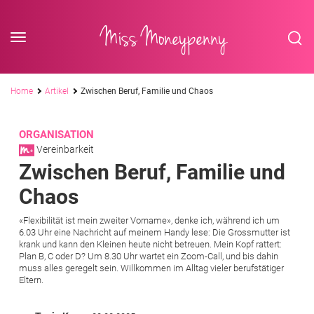
<div class='slogan '> Die Business-Plattform <br/> für Assistenzberufe</div
Skip to content
Miss Moneypenny
Pfadnavigation
Home
Artikel
Zwischen Beruf, Familie und Chaos
ORGANISATION
Vereinbarkeit
Zwischen Beruf, Familie und
Chaos
«Flexibilität ist mein zweiter Vorname», denke ich, während ich um
6.03 Uhr eine Nachricht auf meinem Handy lese: Die Grossmutter ist
krank und kann den Kleinen heute nicht betreuen. Mein Kopf rattert:
Plan B, C oder D? Um 8.30 Uhr wartet ein Zoom-Call, und bis dahin
muss alles geregelt sein. Willkommen im Alltag vieler berufstätiger
Eltern.