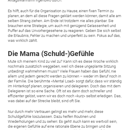
Alltagswahnsinn irgendwo durch.
Es hilft, auch für die Organisation zu Hause, einen fixen Termin zu
planen, an dem all diese Fragen geklärt werden können, damit alle am
selben Strang ziehen. Am Ende ist trotzdem nie alles planbar. Sie
brauchen eine Strategie, um auch mit genügend Gelassenheit und
Puffer auf das Unvorhergesehene zu reagieren. Geben Sie sich selbst
die Erlaubnis, Fehler zu machen und unperfekt zu sein. Fokus auf das,
was wirklich zählt.
Die Mama (Schuld-)Gefühle
Mute ich meinem Kind zu viel zu? Kann ich es diese Woche wirklich
nochmals zusätzlich weggeben, weil ich diese ungeplante Sitzung
unbedingt wahrnehmen muss? Viele Frauen haben das Gefühl, nie
allem und jedem gerecht werden zu können – weder im Beruf noch in
der Familie. Die berühmte «Mental Load» sorgt dafür, dass wir ständig
im Hinterkopf planen, organisieren und delegieren. Doch das mit dem
Delegieren ist so eine Sache. Oft ist es dann doch schneller und
effizienter gelöst, wenn wir es doch noch «kurz» selbst erledigen. Das,
was dabei auf der Strecke bleibt, sind oft Sie.
Nur durch mehr Vertrauen gelingt es mehr und mehr, diese
Schuldgefühle loszulassen. Dazu helfen Routinen und
Wiederholungen und zu sehen: Es geht! Auch kann es wertvoll sein,
die eigenen Gefühle auf eine rationale Ebene zu bringen und die