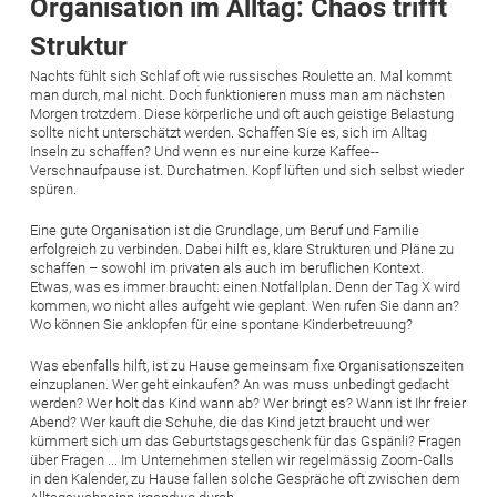
Organisation im Alltag: Chaos trifft
Struktur
Nachts fühlt sich Schlaf oft wie russisches Roulette an. Mal kommt
man durch, mal nicht. Doch funktionieren muss man am nächsten
Morgen trotzdem. Diese körperliche und oft auch geistige Belastung
sollte nicht unterschätzt werden. Schaffen Sie es, sich im Alltag
Inseln zu schaffen? Und wenn es nur eine kurze Kaffee-­
Verschnaufpause ist. Durchatmen. Kopf lüften und sich selbst wieder
spüren.
Eine gute Organisation ist die Grundlage, um Beruf und Familie
erfolgreich zu verbinden. Dabei hilft es, klare Strukturen und Pläne zu
schaffen – sowohl im privaten als auch im beruflichen Kontext.
Etwas, was es immer braucht: einen Notfallplan. Denn der Tag X wird
kommen, wo nicht alles aufgeht wie geplant. Wen rufen Sie dann an?
Wo können Sie anklopfen für eine spontane Kinderbetreuung?
Was ebenfalls hilft, ist zu Hause gemeinsam fixe Organisationszeiten
einzuplanen. Wer geht einkaufen? An was muss unbedingt gedacht
werden? Wer holt das Kind wann ab? Wer bringt es? Wann ist Ihr freier
Abend? Wer kauft die Schuhe, die das Kind jetzt braucht und wer
kümmert sich um das Geburtstagsgeschenk für das Gspänli? Fragen
über Fragen ... Im Unternehmen stellen wir regelmässig Zoom-Calls
in den Kalender, zu Hause fallen solche Gespräche oft zwischen dem