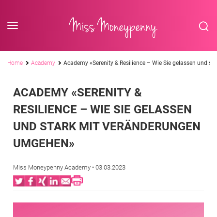
<div class='slogan '> Die Business-Plattform <br/> für Assistenzberufe</div
Skip to content
Miss Moneypenny
Pfadnavigation
Home
Academy
Academy «Serenity & Resilience – Wie Sie gelassen und s
ACADEMY «SERENITY &
RESILIENCE – WIE SIE GELASSEN
UND STARK MIT VERÄNDERUNGEN
UMGEHEN»
Miss Moneypenny Academy
• 03.03.2023
Twitter
Facebook
XING
LinkedIn
Email
Print