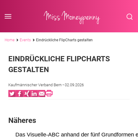
<div class='slogan '> Die Business-Plattform <br/> für Assistenzberufe</div
Skip to content
Miss Moneypenny
Pfadnavigation
Home
Events
Eindrückliche FlipCharts gestalten
EINDRÜCKLICHE FLIPCHARTS
GESTALTEN
Kaufmännischer Verband Bern
• 02.09.2026
Twitter
Facebook
XING
LinkedIn
Email
Print
Näheres
Das Visuelle-ABC anhand der fünf Grundformen e