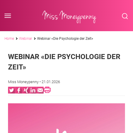
<div class='slogan '> Die Business-Plattform <br/> für Assistenzberufe</div
Skip to content
Miss Moneypenny
Pfadnavigation
Home
Webinar
Webinar «Die Psychologie der Zeit»
WEBINAR «DIE PSYCHOLOGIE DER
ZEIT»
Miss Moneypenny
• 21.01.2026
Twitter
Facebook
XING
LinkedIn
Email
Print