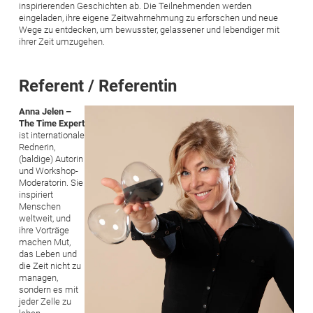
inspirierenden Geschichten ab. Die Teilnehmenden werden
eingeladen, ihre eigene Zeitwahrnehmung zu erforschen und neue
Wege zu entdecken, um bewusster, gelassener und lebendiger mit
ihrer Zeit umzugehen.
Referent / Referentin
Bild
Anna Jelen –
The Time Expert
ist internationale
Rednerin,
(baldige) Autorin
und Workshop-
Moderatorin. Sie
inspiriert
Menschen
weltweit, und
ihre Vorträge
machen Mut,
das Leben und
die Zeit nicht zu
managen,
sondern es mit
jeder Zelle zu