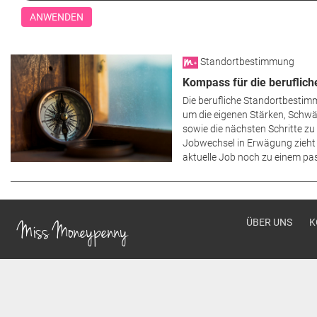
Standortbestimmung
Kompass für die beruflich
Die berufliche Standortbestimm
um die eigenen Stärken, Schwä
sowie die nächsten Schritte zu
Jobwechsel in Erwägung zieht 
aktuelle Job noch zu einem pas
Footer men
ÜBER UNS
K
Miss Moneypenny