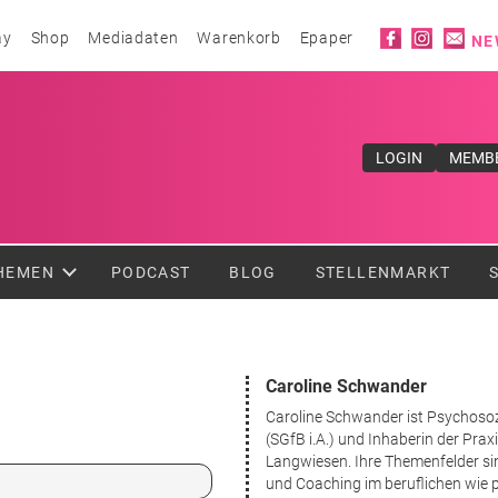
Social ico
ay
Shop
Mediadaten
Warenkorb
Epaper
NE
ufe</div>
LOGIN
MEMB
HEMEN
PODCAST
BLOG
STELLENMARKT
Caroline Schwander
Caroline Schwander ist Psychosoz
(SGfB i.A.) und Inhaberin der Praxi
Langwiesen. Ihre Themenfelder s
und Coaching im beruflichen wie 