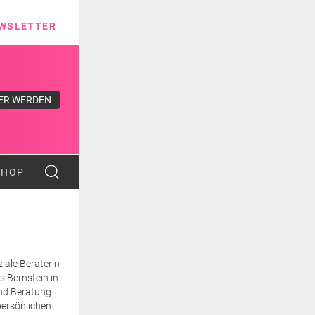
ns
WSLETTER
ER WERDEN
SHOP
iale Beraterin
s Bernstein in
ind Beratung
persönlichen