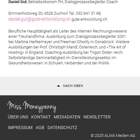
Daniel Gut
, Betriebsökonom FH, Dialogprozessbegleiter, Coach
Emmenholzweg 20, 4528 Zuchwil Tel. 032 641 31 68,
daniel.gut@gute-entwicklung.ch
gute-entwicklung.ch
Berufliche Haupttätigkeit als Leiter des internen Rechnungswesens
einer Treuhandfirma. Ausbildung zum Dialogprozessbegleiter 2001
bei Martina Hartkemeyer und Freeman Dhority in Osnabrück. Weitere
Ausbildungen bei Prof. Christoph Mandl, Österreich, und «The Art of
Hosting» in England. Coaching-Ausbildung bei Trigon Öster- reich.
Selbstständige Seminartätigkeit im Dienstleistungssektor, im
Gesundheitswesen, in Schulen, Verbänden und der Politik.
NACH OBEN
Miss Moneypenny
Footer menu
ÜBER UNS
KONTAKT
MEDIADATEN
NEWSLETTER
IMPRESSUM
AGB
DATENSCHUTZ
© 2025 ALMA Medien AG