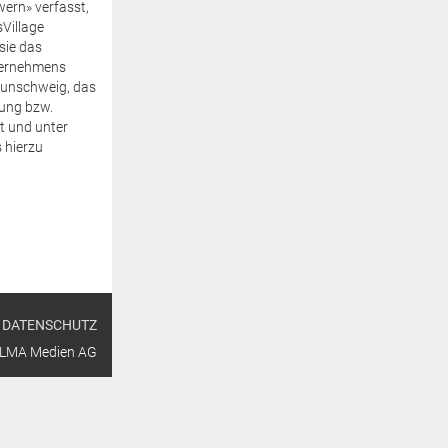
ern» verfasst,
Village
sie das
ternehmens
raunschweig, das
rung bzw.
st und unter
 hierzu
DATENSCHUTZ
ALMA Medien AG