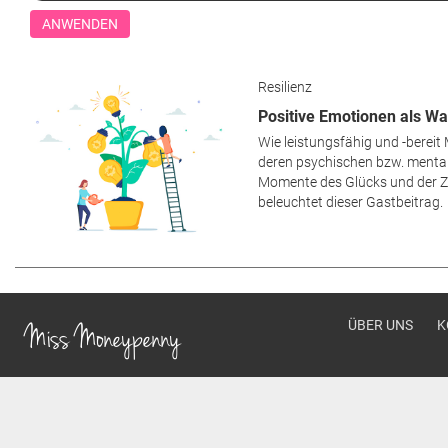
Resilienz
Positive Emotionen als 
Wie leistungsfähig und -bereit
deren psychischen bzw. menta
Momente des Glücks und der Z
beleuchtet dieser Gastbeitrag.
Footer men
ÜBER UNS
K
Miss Moneypenny