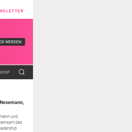
ns
WSLETTER
ER WERDEN
SHOP
k Nesemann,
emann und
meinsam das
Leadership