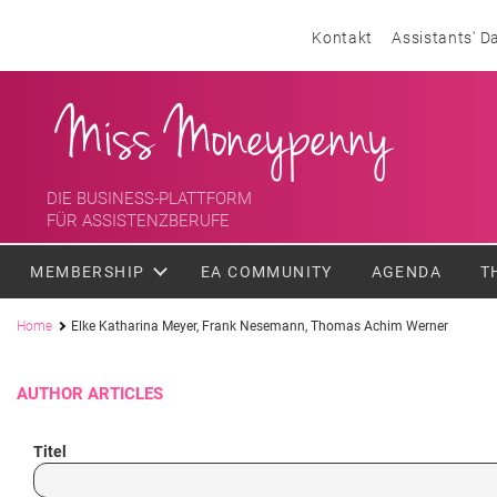
Skip to content
Header menu
Kontakt
Assistants' D
<div class='slogan '> Die Business-Plattform <br/> für Assistenzber
Miss Moneypenny
DIE BUSINESS-PLATTFORM
FÜR ASSISTENZBERUFE
MEMBERSHIP
EA COMMUNITY
AGENDA
T
Pfadnavigation
Home
Elke Katharina Meyer, Frank Nesemann, Thomas Achim Werner
AUTHOR ARTICLES
Titel