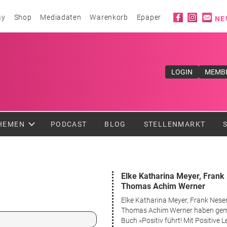
Social ico
ay
Shop
Mediadaten
Warenkorb
Epaper
NE
ufe</div>
LOGIN
MEMB
HEMEN
PODCAST
BLOG
STELLENMARKT
Elke Katharina Meyer, Fran
Thomas Achim Werner
Elke Katharina Meyer, Frank Nes
Thomas Achim Werner haben ge
Buch «Positiv führt! Mit Positive 