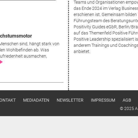
Teams und Organisationen empow
das Ende 2024 im Verlag Business
erschienen ist. Gemeinsam bilden 
Führungsteam des Beratungsun
Positivity Guides eGbR, Berlin/B
auf das Themenfeld Positive Füh
Wachstumsmotor
Positive Leadership spezialisiert i
 Menschen sind, hängt stark von
anderem Trainings und Coachings
len Wohlbefinden ab. Was
anbietet.
ufriedenheit ausmachen,
u
ONTAKT
MEDIADATEN
NEWSLETTER
IMPRESSUM
AGB
© 2025 