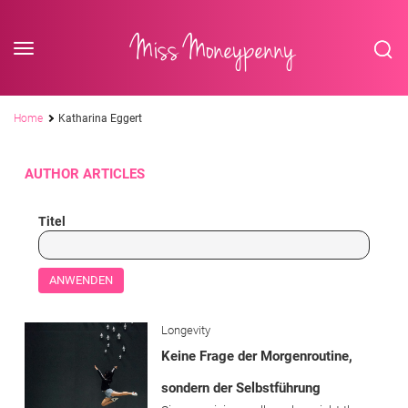
<div class='slogan '> Die Business-Plattform <br/> für Assistenzberufe</div
Skip to content
Miss Moneypenny
Pfadnavigation
Home
Katharina Eggert
AUTHOR ARTICLES
Titel
Longevity
Keine Frage der Morgenroutine,
sondern der Selbstführung