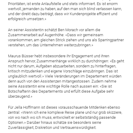
Prioritäten, ist erste Anlaufstelle und stets informiert. Es ist enorm
wertvoll, jemanden zu haben, auf den man sich blind verlassen kann,
und der direkt dazu beiträgt, dass wir Kundenprojekte effizient und
erfolgreich umsetzen.»
An seiner Assistentin schätzt Ben Morach vor allem die
Zusammenarbeit auf Augenhöhe: «Dass wir gemeinsam
vorankommen, am gleichen Strick ziehen und uns als Sparringpartner
verstehen, um das Unternehmen weiterzubringen.»
Maurus Büsser hebt insbesondere ihr Engagement und ihren
Anspruch hervor, Zusammenhänge wirklich zu durchdringen: «Es geht
nicht nur darum, Aufgaben abzuarbeiten, sondern zu hinterfragen,
kritisch mitzudenken und eigene Vorschläge einzubringen. Das ist
unglaublich wertvoll.» Viele Veränderungen im Departement würden
denn auch von den Assistenzen mitangestossen. Zudem nehme
seine Assistentin eine wichtige Rolle nach aussen ein: «Sie ist
Botschafterin des Departements und erfüllt diese Aufgabe sehr
überzeugend.»
Für Jella Hoffmann ist dieses vorausschauende Mitdenken ebenso
zentral: «Wenn ich eine komplexe Reise plane und nur grob skizziere,
von wo nach wo ich muss, entwickelt er selbstständig passende
Optionen.» Darüber hinaus schätze sie besonders seine
Zuverlässigkeit, Diskretion und Vertrauenswürdigkeit.