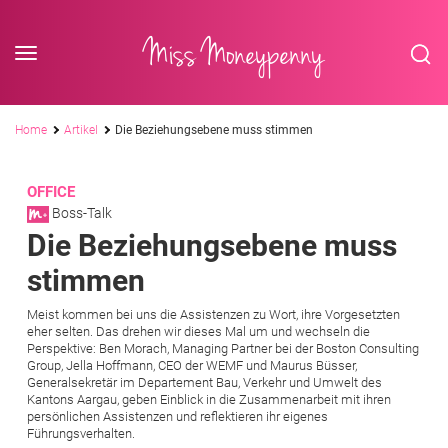
<div class='slogan '> Die Business-Plattform <br/> für Assistenzberufe</div
Skip to content
Miss Moneypenny
Pfadnavigation
Home
Artikel
Die Beziehungsebene muss stimmen
OFFICE
Boss-Talk
Die Beziehungsebene muss
stimmen
Meist kommen bei uns die Assistenzen zu Wort, ihre Vorgesetzten
eher selten. Das drehen wir dieses Mal um und wechseln die
Perspektive: Ben Morach, Managing Partner bei der Boston Consulting
Group, Jella Hoffmann, CEO der WEMF und Maurus Büsser,
Generalsekretär im Departement Bau, Verkehr und Umwelt des
Kantons Aargau, geben Einblick in die Zusammenarbeit mit ihren
persönlichen Assistenzen und reflektieren ihr eigenes
Führungsverhalten.