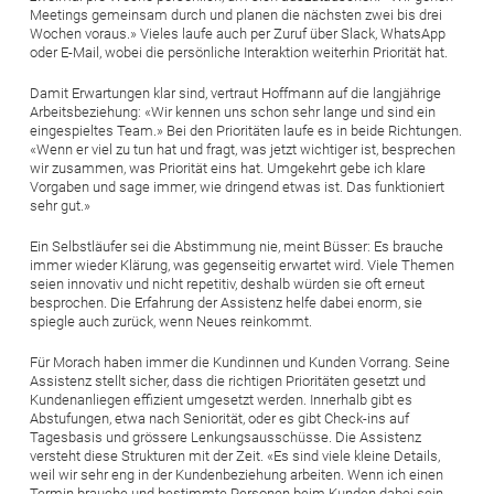
Meetings gemeinsam durch und planen die nächsten zwei bis drei
Wochen voraus.» Vieles laufe auch per Zuruf über Slack, WhatsApp
oder E-Mail, wobei die persönliche Interaktion weiterhin Priorität hat.
Damit Erwartungen klar sind, vertraut Hoffmann auf die langjährige
Arbeitsbeziehung: «Wir kennen uns schon sehr lange und sind ein
eingespieltes Team.» Bei den Prioritäten laufe es in beide Richtungen.
«Wenn er viel zu tun hat und fragt, was jetzt wichtiger ist, besprechen
wir zusammen, was Priorität eins hat. Umgekehrt gebe ich klare
Vorgaben und sage immer, wie dringend etwas ist. Das funktioniert
sehr gut.»
Ein Selbstläufer sei die Abstimmung nie, meint Büsser: Es brauche
immer wieder Klärung, was gegenseitig erwartet wird. Viele Themen
seien innovativ und nicht repetitiv, deshalb würden sie oft erneut
besprochen. Die Erfahrung der Assistenz helfe dabei enorm, sie
spiegle auch zurück, wenn Neues reinkommt.
Für Morach haben immer die Kundinnen und Kunden Vorrang. Seine
Assistenz stellt sicher, dass die richtigen Prioritäten gesetzt und
Kundenanliegen effizient umgesetzt werden. Innerhalb gibt es
Abstufungen, etwa nach Seniorität, oder es gibt Check-ins auf
Tagesbasis und grössere Lenkungsausschüsse. Die Assistenz
versteht diese Strukturen mit der Zeit. «Es sind viele kleine Details,
weil wir sehr eng in der Kundenbeziehung arbeiten. Wenn ich einen
Termin brauche und bestimmte Personen beim Kunden dabei sein