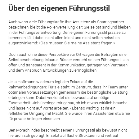
Über den eigenen Führungsstil
Auch wenn viele Führungskräfte ihre Assistenz als Sparringpartner
bezeichnen, bleibt die Rollenverteilung klar: Sie selbst sind und bleiben
in der Führungsverantwortung. Den eigenen Führungsstil präzise zu
benennen, fällt dabei nicht allen leicht und nicht selten heisst es
augenzwinkernd: «Das müssen Sie meine Assistenz ­fragen.»
Doch auch ohne diese Perspektive vor Ort wagen die Befragten eine
Selbstbeschreibung. Maurus Büsser versteht seinen Führungsstil als
offen und transparent in der Kommunikation, getragen von Vertrauen
und dem Anspruch, Entwicklungen zu ermöglichen.
Jella Hoffmann wiederum legt den Fokus auf die
Rahmenbedingungen: Für sie steht im Zentrum, dass ihr Team unter
optimalen Voraussetzungen gemeinsam die bestmögliche Leistung
erbringen kann. Dabei verzichtet sie bewusst auf unnötige
Zusatzarbeit: «Ich überlege mir genau, ob ich etwas wirklich brauche
und lasse nicht auf Vorrat arbeiten.» Ebenso wichtig ist ihr ein
reflektierter Umgang mit Macht: Sie würde ihren Assistenten etwa nie
für private Anliegen einsetzen.
Ben Morach indes beschreibt seinen Führungsstil als bewusst nicht
hierarchisch geprägt. Er setzt auf flache Strukturen und vertraut