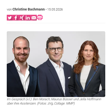
Christine Bachmann
von
•
15.05.2026
Bild
Im Gespräch (v.l.): Ben Morach, Maurus Büsser und Jella Hoffmann
über ihre Assitenzen. (Fotos: zVg, Collage: MMP)