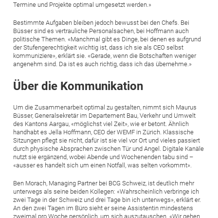
Termine und Projekte optimal umgesetzt werden.»
Bestimmte Aufgaben bleiben jedoch bewusst bei den Chefs. Bei
Büsser sind es vertrauliche Personalsachen, bei Hoffmann auch
politische Themen. «Manchmal gibt es Dinge, bei denen es aufgrund
der Stufengerechtigkeit wichtig ist, dass ich sie als CEO selbst
kommuniziere», erklärt sie. «Gerade, wenn die Botschaften weniger
angenehm sind. Da ist es auch richtig, dass ich das übernehme.»
Über die Kommunikation
Um die Zusammenarbeit optimal zu gestalten, nimmt sich Maurus
Büsser, Generalsekretär im Departement Bau, Verkehr und Umwelt
des Kantons Aargau, «möglichst viel Zeit», wie er betont. Ähnlich
handhabt es Jella Hoffmann, CEO der WEMF in Zürich. Klassische
Sitzungen pflegt sie nicht, dafür ist sie viel vor Ort und vieles passiert
durch physische Absprachen zwischen Tür und Angel. Digitale Kanäle
nutzt sie ergänzend, wobei Abende und Wochenenden tabu sind –
«ausser es handelt sich um einen Notfall, was selten vorkommt».
Ben Morach, Managing Partner bei BCG Schweiz, ist deutlich mehr
unterwegs als seine beiden Kollegen: «Wahrscheinlich verbringe ich
zwei Tage in der Schweiz und drei Tage bin ich unterwegs», erklärt er.
An den zwei Tagen im Büro sieht er seine Assistentin mindestens
zweimal pro Woche persönlich, um sich auszutauschen. «Wir gehen