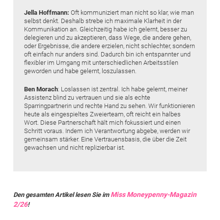
Jella Hoffmann:
Oft kommuniziert man nicht so klar, wie man
selbst denkt. Deshalb strebe ich maximale Klarheit in der
Kommunikation an. Gleichzeitig habe ich gelernt, besser zu
delegieren und zu akzeptieren, dass Wege, die andere gehen,
oder Ergebnisse, die andere erzielen, nicht schlechter, sondern
oft einfach nur anders sind. Dadurch bin ich entspannter und
flexibler im Umgang mit unterschiedlichen Arbeitsstilen
geworden und habe gelernt, loszulassen.
Ben Morach
: Loslassen ist zentral. Ich habe gelernt, meiner
Assistenz blind zu vertrauen und sie als echte
Sparringpartnerin und rechte Hand zu sehen. Wir funktionieren
heute als eingespieltes Zweierteam, oft reicht ein halbes
Wort. Diese Partnerschaft hält mich fokussiert und einen
Schritt voraus. Indem ich Verantwortung abgebe, werden wir
gemeinsam stärker. Eine Vertrauensbasis, die über die Zeit
gewachsen und nicht replizierbar ist.
Miss Moneypenny-Magazin
Den gesamten Artikel lesen Sie im
2/26
!