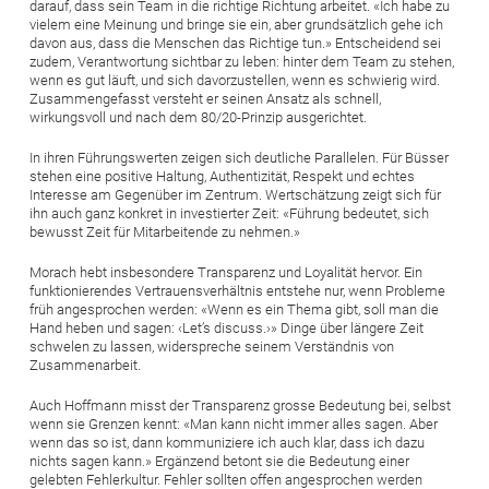
darauf, dass sein Team in die richtige Richtung arbeitet. «Ich habe zu
vielem eine Meinung und bringe sie ein, aber grundsätzlich gehe ich
davon aus, dass die Menschen das Richtige tun.» Entscheidend sei
zudem, Verantwortung sichtbar zu leben: hinter dem Team zu stehen,
wenn es gut läuft, und sich davorzustellen, wenn es schwierig wird.
Zusammengefasst versteht er seinen Ansatz als schnell,
wirkungsvoll und nach dem 80/20-Prinzip ausgerichtet.
In ihren Führungswerten zeigen sich deutliche Parallelen. Für Büsser
stehen eine positive Haltung, Authentizität, Respekt und echtes
Interesse am Gegenüber im Zentrum. Wertschätzung zeigt sich für
ihn auch ganz konkret in investierter Zeit: «Führung bedeutet, sich
bewusst Zeit für Mitarbeitende zu nehmen.»
Morach hebt insbesondere Transparenz und Loyalität hervor. Ein
funktionierendes Vertrauensverhältnis entstehe nur, wenn Probleme
früh angesprochen werden: «Wenn es ein Thema gibt, soll man die
Hand heben und sagen: ‹Let’s discuss.›» Dinge über längere Zeit
schwelen zu lassen, widerspreche seinem Verständnis von
Zusammenarbeit.
Auch Hoffmann misst der Transparenz grosse Bedeutung bei, selbst
wenn sie Grenzen kennt: «Man kann nicht immer alles sagen. Aber
wenn das so ist, dann kommuniziere ich auch klar, dass ich dazu
nichts sagen kann.» Ergänzend betont sie die Bedeutung einer
gelebten Fehlerkultur. Fehler sollten offen angesprochen werden