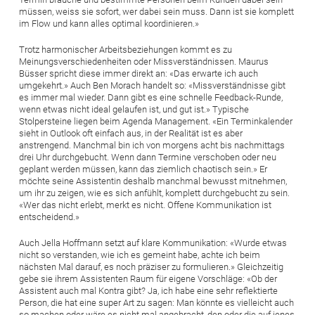
müssen, weiss sie sofort, wer dabei sein muss. Dann ist sie komplett
im Flow und kann alles optimal koordinieren.»
Trotz harmonischer Arbeitsbeziehungen kommt es zu
Meinungsverschiedenheiten oder Missverständnissen. Maurus
Büsser spricht diese immer direkt an: «Das erwarte ich auch
umgekehrt.» Auch Ben Morach handelt so: «Missverständnisse gibt
es immer mal wieder. Dann gibt es eine schnelle Feedback-Runde,
wenn etwas nicht ideal gelaufen ist, und gut ist.» Typische
Stolpersteine liegen beim Agenda Management. «Ein Terminkalender
sieht in Outlook oft einfach aus, in der Realität ist es aber
anstrengend. Manchmal bin ich von morgens acht bis nachmittags
drei Uhr durchgebucht. Wenn dann Termine verschoben oder neu
geplant werden müssen, kann das ziemlich chaotisch sein.» Er
möchte seine Assistentin deshalb manchmal bewusst mitnehmen,
um ihr zu zeigen, wie es sich anfühlt, komplett durchgebucht zu sein.
«Wer das nicht erlebt, merkt es nicht. Offene Kommunikation ist
entscheidend.»
Auch Jella Hoffmann setzt auf klare Kommunikation: «Wurde etwas
nicht so verstanden, wie ich es gemeint habe, achte ich beim
nächsten Mal darauf, es noch präziser zu formulieren.» Gleichzeitig
gebe sie ihrem Assistenten Raum für eigene Vorschläge: «Ob der
Assistent auch mal Kontra gibt? Ja, ich habe eine sehr reflektierte
Person, die hat eine super Art zu sagen: Man könnte es vielleicht auch
so machen oder wäre es nicht mal angebracht, den oder die auf jenes