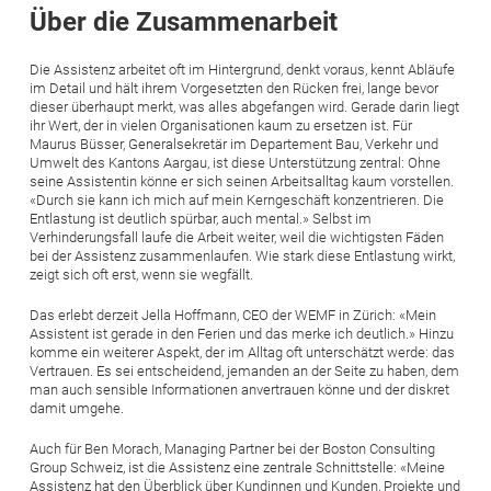
Über die Zusammenarbeit
Die Assistenz arbeitet oft im Hintergrund, denkt voraus, kennt Abläufe
im Detail und hält ihrem Vorgesetzten den Rücken frei, lange bevor
dieser überhaupt merkt, was alles abgefangen wird. Gerade darin liegt
ihr Wert, der in vielen Organisationen kaum zu ersetzen ist. Für
Maurus Büsser, Generalsekretär im Departement Bau, Verkehr und
Umwelt des Kantons Aargau, ist diese Unterstützung zentral: Ohne
seine Assistentin könne er sich seinen Arbeitsalltag kaum vorstellen.
«Durch sie kann ich mich auf mein Kerngeschäft konzentrieren. Die
Entlastung ist deutlich spürbar, auch mental.» Selbst im
Verhinderungsfall laufe die Arbeit weiter, weil die wichtigsten Fäden
bei der Assistenz zusammenlaufen. Wie stark diese Entlastung wirkt,
zeigt sich oft erst, wenn sie wegfällt.
Das erlebt derzeit Jella Hoffmann, CEO der WEMF in Zürich: «Mein
Assistent ist gerade in den Ferien und das merke ich deutlich.» Hinzu
komme ein weiterer Aspekt, der im Alltag oft unterschätzt werde: das
Vertrauen. Es sei entscheidend, jemanden an der Seite zu haben, dem
man auch sensible Informationen anvertrauen könne und der diskret
damit umgehe.
Auch für Ben Morach, Managing Partner bei der Boston Consulting
Group Schweiz, ist die Assistenz eine zentrale Schnittstelle: «Meine
Assistenz hat den Überblick über Kundinnen und Kunden, Projekte und