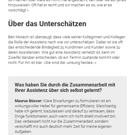
hinzuweisen. Oft hat er recht und wir machen es so, wie er es
vorschlägt.»
Über das Unterschätzen
Ben Morach ist überzeugt, dass viele seiner Kolleginnen und Kollegen
die Rolle der Assistenz nach wie vor unterschätzen. Dabei ist sie oft
das entscheidende Bindeglied zu Kundinnen und Kunden sowie zu
deren Assistenzen. Wie gut eine Assistenz vernetzt ist, kann im
Zweifel darüber entscheiden, ob ein Termin zustande kommt oder
nicht. Für ihn ist klar: «Sie sind die ‹unsung heroes›.»
Was haben Sie durch die Zusammenarbeit mit
Ihrer Assistenz über sich selbst gelernt?
Maurus Büsser:
Klare Erwartungen zu formulieren ist ein
wirkungsvoller Hebel für gemeinsame Effizienz. Gleichzeitig
habe ich gelernt, loszulassen und darauf zu vertrauen, dass
Dinge funktionieren, auch wenn ich nicht direkt involviert bin.
Das verbessert nicht nur die Zusammenarbeit, sondern
verschafft mir auch deutlich mehr Zeit für meine eigenen
Aufgaben.