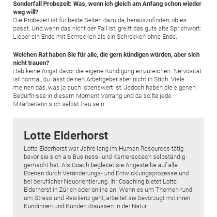
Sonderfall Probezeit: Was, wenn ich gleich am Anfang schon wieder
weg will?
Die Probezeit ist für beide Seiten dazu da, herauszufinden, ob es
passt. Und wenn das nicht der Fall ist, greift das gute alte Sprichwort:
Lieber ein Ende mit Schrecken als ein Schrecken ohne Ende.
Welchen Rat haben Sie für alle, die gern kündigen würden, aber sich
nicht trauen?
Hab keine Angst davor die eigene Kündigung einzureichen. Nervosität
ist normal, du lässt deinen Arbeitgeber aber nicht in Stich. Viele
meinen das, was ja auch lobenswert ist. Jedoch haben die eigenen
Bedürfnisse in diesem Moment Vorrang und da sollte jede
Mitarbeiterin sich selbst treu sein.
Lotte Elderhorst
Lotte Elderhorst war Jahre lang im Human Resources tätig
bevor sie sich als Business- und Karrierecoach selbständig
gemacht hat. Als Coach begleitet sie Angestellte auf alle
Ebenen durch Veränderungs- und Entwicklungsprozesse und
bei beruflicher Neuorientierung. Ihr Coaching bietet Lotte
Elderhorst in Zürich oder online an. Wenn es um Themen rund
um Stress und Resilienz geht, arbeitet sie bevorzugt mit ihren
Kundinnen und Kunden draussen in der Natur.