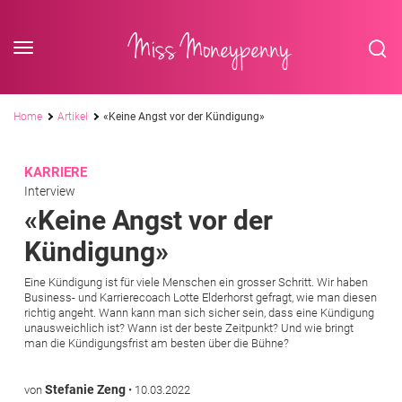
<div class='slogan '> Die Business-Plattform <br/> für Assistenzberufe</div
Skip to content
Miss Moneypenny
Pfadnavigation
Home
Artikel
«Keine Angst vor der Kündigung»
KARRIERE
Interview
«Keine Angst vor der
Kündigung»
Eine Kündigung ist für viele Menschen ein grosser Schritt. Wir haben
Business- und Karrierecoach Lotte Elderhorst gefragt, wie man diesen
richtig angeht. Wann kann man sich sicher sein, dass eine Kündigung
unausweichlich ist? Wann ist der beste Zeitpunkt? Und wie bringt
man die Kündigungsfrist am besten über die Bühne?
Stefanie Zeng
von
•
10.03.2022