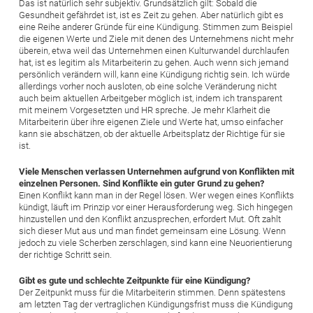
Das ist natürlich sehr subjektiv. Grundsätzlich gilt: Sobald die
Gesundheit gefährdet ist, ist es Zeit zu gehen. Aber natürlich gibt es
eine Reihe anderer Gründe für eine Kündigung. Stimmen zum Beispiel
die eigenen Werte und Ziele mit denen des Unternehmens nicht mehr
überein, etwa weil das Unternehmen einen Kulturwandel durchlaufen
hat, ist es legitim als Mitarbeiterin zu gehen. Auch wenn sich jemand
persönlich verändern will, kann eine Kündigung richtig sein. Ich würde
allerdings vorher noch ausloten, ob eine solche Veränderung nicht
auch beim aktuellen Arbeitgeber möglich ist, indem ich transparent
mit meinem Vorgesetzten und HR spreche. Je mehr Klarheit die
Mitarbeiterin über ihre eigenen Ziele und Werte hat, umso einfacher
kann sie abschätzen, ob der aktuelle Arbeitsplatz der Richtige für sie
ist.
Viele Menschen verlassen Unternehmen aufgrund von Konflikten mit
einzelnen Personen. Sind Konflikte ein guter Grund zu gehen?
Einen Konflikt kann man in der Regel lösen. Wer wegen eines Konflikts
kündigt, läuft im Prinzip vor einer Herausforderung weg. Sich hingegen
hinzustellen und den Konflikt anzusprechen, erfordert Mut. Oft zahlt
sich dieser Mut aus und man findet gemeinsam eine Lösung. Wenn
jedoch zu viele Scherben zerschlagen, sind kann eine Neuorientierung
der richtige Schritt sein.
Gibt es gute und schlechte Zeitpunkte für eine Kündigung?
Der Zeitpunkt muss für die Mitarbeiterin stimmen. Denn spätestens
am letzten Tag der vertraglichen Kündigungsfrist muss die Kündigung