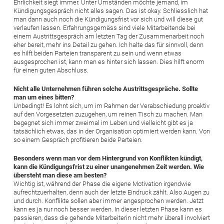
Ehrlichkeit siegt immer. Unter Umständen möchte jemand, im
Kündigungsgespräch nicht alles sagen. Das ist okay. Schliesslich hat
man dann auch noch die Kündigungsfrist vor sich und will diese gut
verlaufen lassen. Erfahrungsgemäss sind viele Mitarbeitende bei
einem Austrittsgespräch am letzten Tag der Zusammenarbeit noch
eher bereit, mehr ins Detail zu gehen. Ich halte das für sinnvoll, denn
es hilft beiden Parteien transparent zu sein und wenn etwas
ausgesprochen ist, kann man es hinter sich lassen. Dies hilft enorm
für einen guten Abschluss.
Nicht alle Unternehmen führen solche Austrittsgespräche. Sollte
man um eines bitten?
Unbedingt! Es lohnt sich, um im Rahmen der Verabschiedung proaktiv
auf den Vorgesetzten zuzugehen, um reinen Tisch zu machen. Man
begegnet sich immer zweimal im Leben und vielleicht gibt es ja
tatsächlich etwas, das in der Organisation optimiert werden kann. Von
so einem Gespräch profitieren beide Parteien.
Besonders wenn man vor dem Hintergrund von Konflikten kündigt,
kann die Kündigungsfrist zu einer unangenehmen Zeit werden. Wie
übersteht man diese am besten?
Wichtig ist, während der Phase die eigene Motivation irgendwie
aufrechtzuerhalten, denn auch der letzte Eindruck zählt. Also Augen zu
und durch. Konflikte sollen aber immer angesprochen werden. Jetzt
kann es ja nur noch besser werden. In dieser letzten Phase kann es
passieren, dass die gehende Mitarbeiterin nicht mehr überall involviert