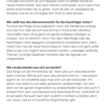
wird oder erwünscht ist, zum Beispiel wenn im letzten Monat ein
neues Projekt startet. Das kann natürlich schmerzen, auch wenn man
selbst entschieden hat, zu gehen. Auch da rate ich: akzeptiere die
Situation wie sie ist und ärgere dich nicht zu sehr darüber.
Wie stellt man den Wissenstransfer für den Nachfolger sicher?
Für eine Nachfolge ist es angenehm, wenn alle Pendenzen erledigt
sind, damit er oder sie sich erst einmal in Ruhe einen Überblick
verschaffen kann ohne gleich dringende Aufgaben erledigen zu
müssen. Gut ist natürlich, wenn man dem Nachfolger oder der
Nachfolgerin noch begegnet und persönlich einarbeiten kann. Dann
merkt man was die neue Person braucht. Wenn das nicht geht, sollte
alles so gut wie möglich dokumentiert werden: Unterlagen, laufende
Themen, wichtige Deadlines, Kontakte oder die Agenda vom
Vorgesetzten.
Wie verabschiedet man sich am besten?
Das hängt von der Firmenkultur ab. Wenn alle zum Abschied einen
Apèro machen, fällt es auf, wenn das jemand nicht tut – was jedoch
legitim ist. Ich empfehle, dass man sich von den Menschen, mit
denen man direkt zu tun hatte, persönlich verabschiedet. Um sich
dann von der ganzen Organisation zu verabschieden kann das auch in
anderer Form sein, zum Beispiel eine Abschieds-Email. Vorteilhaft ist
es auf jeden Fall auch nach dem Austritt in Kontakt zu bleiben, denn
wer weiss, was es in Zukunft für Möglichkeiten gibt.