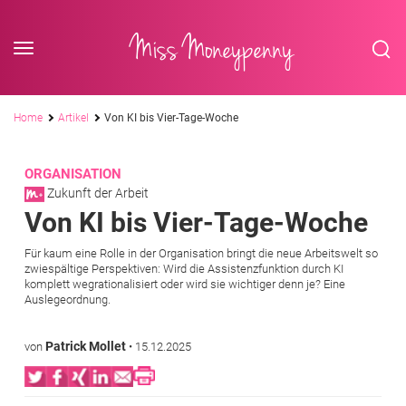
<div class='slogan '> Die Business-Plattform <br/> für Assistenzberufe</div
Skip to content
Miss Moneypenny
Pfadnavigation
Home
Artikel
Von KI bis Vier-Tage-Woche
ORGANISATION
Zukunft der Arbeit
Von KI bis Vier-Tage-Woche
Für kaum eine Rolle in der Organisation bringt die neue Arbeitswelt so
zwiespältige Perspektiven: Wird die Assistenzfunktion durch KI
komplett wegrationalisiert oder wird sie wichtiger denn je? Eine
Auslegeordnung.
Patrick Mollet
von
•
15.12.2025