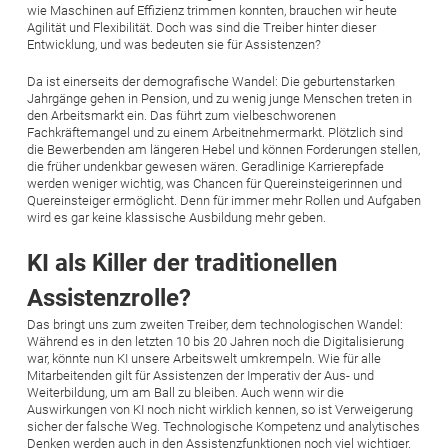
wie Maschinen auf Effizienz trimmen konnten, brauchen wir heute
Agilität und Flexibilität. Doch was sind die Treiber hinter dieser
Entwicklung, und was bedeuten sie für Assistenzen?
Da ist einerseits der demografische Wandel: Die geburtenstarken
Jahrgänge gehen in Pension, und zu wenig junge Menschen treten in
den Arbeitsmarkt ein. Das führt zum vielbeschworenen
Fachkräftemangel und zu einem Arbeitnehmermarkt. Plötzlich sind
die Bewerbenden am längeren Hebel und können Forderungen stellen,
die früher undenkbar gewesen wären. Geradlinige Karrierepfade
werden weniger wichtig, was Chancen für Querein­steigerinnen und
Quereinsteiger ermöglicht. Denn für immer mehr Rollen und Aufgaben
wird es gar keine klassische Aus­bildung mehr geben.
KI als Killer der traditionellen
Assistenzrolle?
Das bringt uns zum zweiten Treiber, dem technologischen Wandel:
Während es in den letzten 10 bis 20 Jahren noch die Digitali­sierung
war, könnte nun KI unsere Arbeitswelt umkrempeln. Wie für alle
Mitarbeitenden gilt für Assistenzen der Imperativ der Aus- und
Weiterbildung, um am Ball zu bleiben. Auch wenn wir die
Auswirkungen von KI noch nicht wirklich kennen, so ist Verwei­gerung
sicher der falsche Weg. Technologische Kompetenz und analytisches
Denken werden auch in den Assistenzfunktionen noch viel wichtiger.