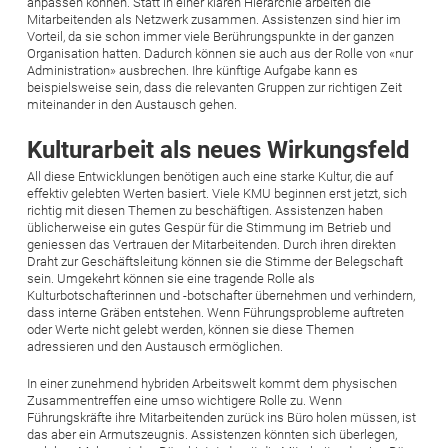
anpassen können. Statt in einer klaren Hierarchie arbeiten die
Mitarbeitenden als Netzwerk zusammen. Assistenzen sind hier im
Vorteil, da sie schon immer viele Berührungspunkte in der ganzen
Organisation hatten. Dadurch können sie auch aus der Rolle von «nur
Administration» ausbrechen. Ihre künftige Aufgabe kann es
beispielsweise sein, dass die relevanten Gruppen zur richtigen Zeit
miteinander in den Austausch gehen.
Kulturarbeit als neues Wirkungsfeld
All diese Entwicklungen benötigen auch eine starke Kultur, die auf
effektiv gelebten Werten basiert. Viele KMU beginnen erst jetzt, sich
richtig mit diesen Themen zu beschäftigen. Assistenzen haben
üblicherweise ein gutes Gespür für die Stimmung im Betrieb und
geniessen das Vertrauen der Mitarbeitenden. Durch ihren direkten
Draht zur Geschäftsleitung können sie die Stimme der Belegschaft
sein. Umgekehrt können sie eine tragende Rolle als
Kulturbotschafterinnen und -botschafter übernehmen und verhindern,
dass interne Gräben entstehen. Wenn Führungsprobleme auftreten
oder Werte nicht gelebt werden, können sie diese Themen
adressieren und den Austausch ermöglichen.
In einer zunehmend hybriden Arbeitswelt kommt dem physischen
Zusammentreffen eine umso wichtigere Rolle zu. Wenn
Führungskräfte ihre Mitarbeitenden zurück ins Büro holen müssen, ist
das aber ein Armutszeugnis. Assistenzen könnten sich überlegen,