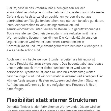
Klar ist, dass KI das Potenzial hat, einen grossen Teil der
administrativen Aufgaben zu übernehmen. Es besteht somit die reelle
Gefahr, dass Assistenzstellen gestrichen werden, die nur aus
administrativen Tätigkeiten bestehen. Assistenzen tun also gut daran,
ihren Mehrwert abseits von Sitzungsprotokollen und
Terminkoordination unter Beweis zu stellen. Gut genutzt können die
Tools Assistenzen Zeit freispielen, damit sie Aufgaben mit mehr
Wertschöpfung übernehmen können. Die Komplexität in unseren
Organisationen wird weiter zunehmen. Kompetenzen in
Kommunikation und Projektmanagement werden noch wichtiger, als
sie es heute schon sind.
Auch wenn wir heute weniger Stunden arbeiten als früher, so ist
unsere Produktivität massiv gestiegen. Das bedeutet aber auch, dass
unsere Arbeitswelt immer dichter und schneller wird. Meine
persönliche Hypothese ist, dass KI unseren Arbeitsalltag weiter
beschleunigen wird und wir noch mehr in kürzerer Zeit erledigen. Hier
können Assistenzen entlasten, reduzieren und streichen. Statt nur
Aufträge auszuführen, sollen sie Aufgaben und Prozesse kritisch
hinterfragen.
Flexibilität statt starrer Strukturen
Der dritte Treiber ist der fortwährende Wertewandel. Dieser wird bei
Weitem nicht nur durch die jüngeren Generationen eingefordert. Die