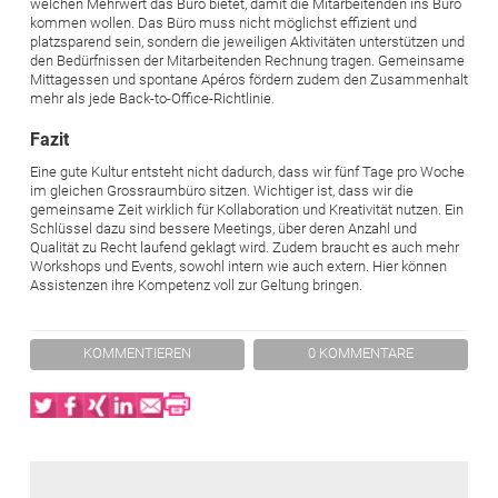
welchen Mehrwert das Büro bietet, damit die Mitarbeitenden ins Büro
kommen wollen. Das Büro muss nicht möglichst effizient und
platzsparend sein, sondern die jeweiligen Aktivitäten unterstützen und
den Bedürfnissen der Mitarbeitenden Rechnung tragen. Gemeinsame
Mittagessen und spontane Apéros fördern zudem den Zusammenhalt
mehr als jede Back-to-Office-Richtlinie.
Fazit
Eine gute Kultur entsteht nicht dadurch, dass wir fünf Tage pro Woche
im gleichen Grossraumbüro sitzen. Wichtiger ist, dass wir die
gemeinsame Zeit wirklich für Kollaboration und Kreativität nutzen. Ein
Schlüssel dazu sind bessere Meetings, über deren Anzahl und
Qualität zu Recht laufend geklagt wird. Zudem braucht es auch mehr
Workshops und Events, sowohl intern wie auch extern. Hier können
Assistenzen ihre Kompetenz voll zur Geltung bringen.
KOMMENTIEREN
0 KOMMENTARE
Twitter
Facebook
XING
LinkedIn
Email
Print