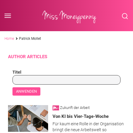
<div class='slogan '> Die Business-Plattform <br/> für Assistenzberufe</div
Skip to content
Miss Moneypenny
Pfadnavigation
Home
Patrick Mollet
AUTHOR ARTICLES
Titel
Zukunft der Arbeit
Von KI bis Vier-Tage-Woche
Für kaum eine Rolle in der Organisation
bringt die neue Arbeitswelt so