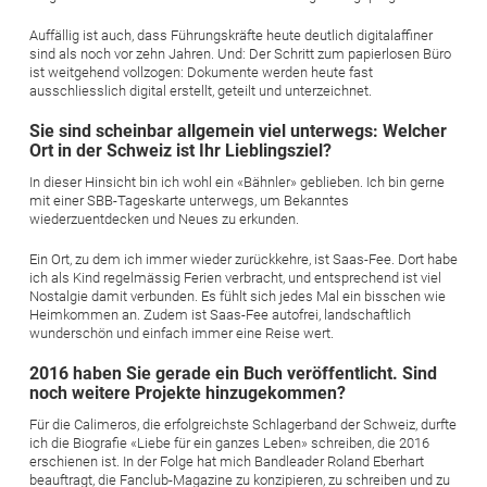
Auffällig ist auch, dass Führungskräfte heute deutlich digitalaffiner
sind als noch vor zehn Jahren. Und: Der Schritt zum papierlosen Büro
ist weitgehend vollzogen: Dokumente werden heute fast
ausschliesslich digital erstellt, geteilt und unterzeichnet.
Sie sind scheinbar allgemein viel unterwegs: Welcher
Ort in der Schweiz ist Ihr Lieblingsziel?
In dieser Hinsicht bin ich wohl ein «Bähnler» geblieben. Ich bin gerne
mit einer SBB-Tageskarte unterwegs, um Bekanntes
wiederzuentdecken und Neues zu erkunden.
Ein Ort, zu dem ich immer wieder zurückkehre, ist Saas-Fee. Dort habe
ich als Kind regelmässig Ferien verbracht, und entsprechend ist viel
Nostalgie damit verbunden. Es fühlt sich jedes Mal ein bisschen wie
Heimkommen an. Zudem ist Saas-Fee autofrei, landschaftlich
wunderschön und einfach immer eine Reise wert.
2016 haben Sie gerade ein Buch veröffentlicht. Sind
noch weitere Projekte hinzugekommen?
Für die Calimeros, die erfolgreichste Schlagerband der Schweiz, durfte
ich die Biografie «Liebe für ein ganzes Leben» schreiben, die 2016
erschienen ist. In der Folge hat mich Bandleader Roland Eberhart
beauftragt, die Fanclub-Magazine zu konzipieren, zu schreiben und zu