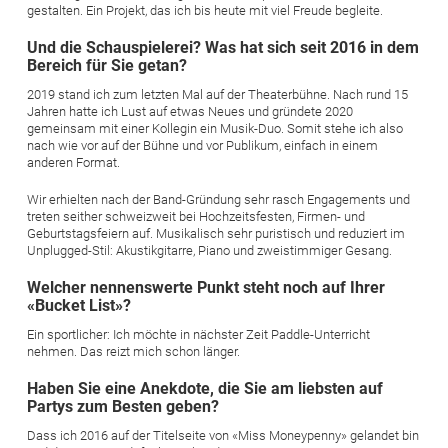
gestalten. Ein Projekt, das ich bis heute mit viel Freude begleite.
Und die Schauspielerei? Was hat sich seit 2016 in dem
Bereich für Sie getan?
2019 stand ich zum letzten Mal auf der Theaterbühne. Nach rund 15
Jahren hatte ich Lust auf etwas Neues und gründete 2020
gemeinsam mit einer Kollegin ein Musik-Duo. Somit stehe ich also
nach wie vor auf der Bühne und vor Publikum, einfach in einem
anderen Format.
Wir erhielten nach der Band-Gründung sehr rasch Engagements und
treten seither schweizweit bei Hochzeitsfesten, Firmen- und
Geburtstagsfeiern auf. Musikalisch sehr puristisch und reduziert im
Unplugged-Stil: Akustikgitarre, Piano und zweistimmiger Gesang.
Welcher nennenswerte Punkt steht noch auf Ihrer
«Bucket List»?
Ein sportlicher: Ich möchte in nächster Zeit Paddle-Unterricht
nehmen. Das reizt mich schon länger.
Haben Sie eine Anekdote, die Sie am liebsten auf
Partys zum Besten geben?
Dass ich 2016 auf der Titelseite von «Miss Moneypenny» gelandet bin