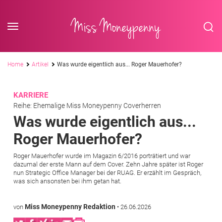
<div class='slogan '> Die Business-Plattform <br/> für Assistenzberufe</div
Skip to content
Miss Moneypenny
Pfadnavigation
Home
Artikel
Was wurde eigentlich aus... Roger Mauerhofer?
KARRIERE
Reihe: Ehemalige Miss Moneypenny Coverherren
Was wurde eigentlich aus...
Roger Mauerhofer?
Roger Mauerhofer wurde im Magazin 6/2016 porträtiert und war
dazumal der erste Mann auf dem Cover. Zehn Jahre später ist Roger
nun Strategic Office Manager bei der RUAG. Er erzählt im Gespräch,
was sich ansonsten bei ihm getan hat.
Miss Moneypenny Redaktion
von
•
26.06.2026