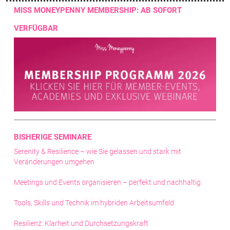
MISS MONEYPENNY MEMBERSHIP: AB SOFORT
VERFÜGBAR
BISHERIGE SEMINARE
Serenity & Resilience – wie Sie gelassen und stark mit
Veränderungen umgehen
Meetings und Events organisieren – perfekt und nachhaltig
Tools, Skills und Technik im hybriden Arbeitsumfeld
Resilienz: Klarheit und Durchsetzungskraft