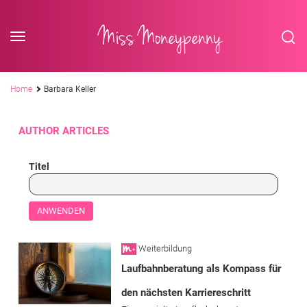
<div class='slogan '> Die Business-Plattform <br/> für Assistenzberufe</div
Skip to content
Miss Moneypenny
Pfadnavigation
Home
Barbara Keller
AUTHOR ARTICLES
Titel
Weiterbildung
Laufbahnberatung als Kompass für
den nächsten Karriereschritt