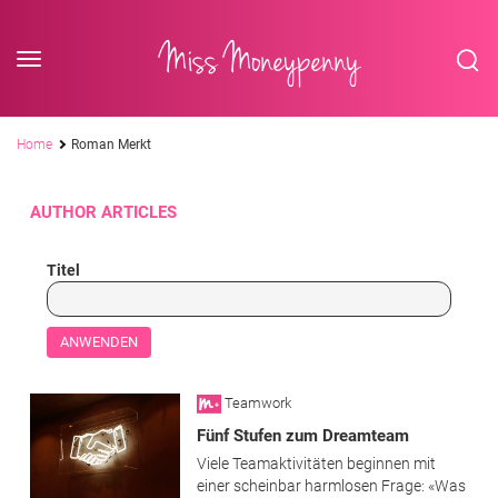
<div class='slogan '> Die Business-Plattform <br/> für Assistenzberufe</div
Skip to content
Miss Moneypenny
Pfadnavigation
Home
Roman Merkt
AUTHOR ARTICLES
Titel
Teamwork
Fünf Stufen zum Dreamteam
Viele Teamaktivitäten beginnen mit
einer scheinbar harmlosen Frage: «Was