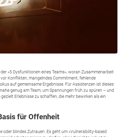
ll der «5 Dysfunktionen eines Teams», woran Zusammenarbeit
st vor Konflikten, mangelndes Commitment, fehlende
okus auf gemeinsame Ergebnisse. Für Assistenzen ist dieses
oft nahe genug am Team, um Spannungen früh zu spüren – und
 gezielt Erlebnisse zu schaffen, die mehr bewirken als ein
Basis für Offenheit
e oder blindes Zutrauen. Es geht um «Vulnerability-based