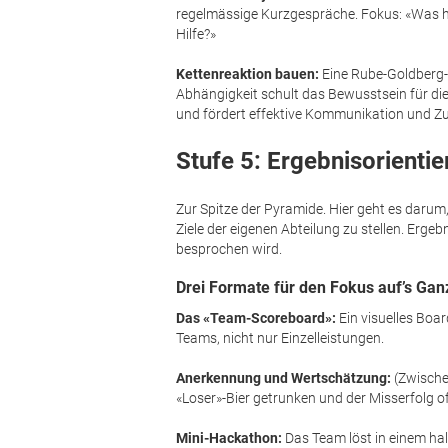
regelmässige Kurzgespräche. Fokus: «Was h
Hilfe?»
Kettenreaktion bauen:
Eine Rube-Goldberg-
Abhängigkeit schult das Bewusstsein für 
und fördert effektive Kommunikation und 
Stufe 5: Ergebnisorienti
Zur Spitze der Pyramide. Hier geht es darum, 
Ziele der eigenen Abteilung zu stellen. Erge
besprochen wird.
Drei Formate für den Fokus auf’s Ga
Das «Team-Scoreboard»:
Ein visuelles Boa
Teams, nicht nur Einzelleistungen.
Anerkennung und Wertschätzung:
(Zwischen
«Loser»-Bier getrunken und der Misserfolg o
Mini-Hackathon:
Das Team löst in einem hal