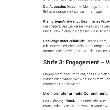
Der Advocatus Diaboli:
In Meetings übernim
Entscheidungen kritisch zu hinterfragen.
Premortem-Analyse:
Zu Beginn eines Projek
gescheitert. Das Ziel dieser «vorausschauend
und zu diskutieren, die bei einer klassisch
Challenge unter Zeitdruck:
Escape Room, Ko
mit unterschiedlichen Meinungen umgeht. Ent
sprach? Wer schwieg? Wie wurden Entschei
Stufe 3: Engagement – V
Engagement bedeutet nicht, dass alle gleiche
entschieden wurde, wer was übernimmt und 
entstehen Parallelwelten.
Drei Formate für mehr Commitment:
Das «Closing-Ritual»:
Am Ende jedes Meetin
entschieden? Wer macht was bis wann? Was