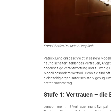
Foto: Charles DeLuvio / Unsplash
Patrick Lencioni beschreibt in seinem Mode
häufig scheitert: fehlendes Vertrauen, Ang
gegenseitige Verantwortung und zu wenig F
Modell besonders wertvoll. Denn sie sind 
gleichzeitig organisatorisch stark genug, um
netter Nachmittag.
Stufe 1: Vertrauen – die 
Lencioni meint mit Vertrauen nicht Sympathi