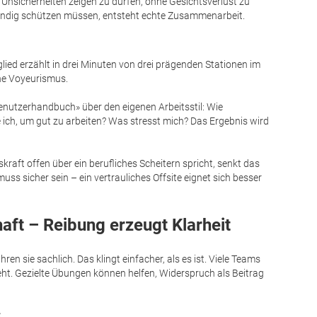
d Unsicherheiten zeigen zu dürfen, ohne Gesichtsverlust zu
ständig schützen müssen, entsteht echte Zusammenarbeit.
ied erzählt in drei Minuten von drei prägenden Stationen im
hne Voyeurismus.
«Benutzerhandbuch» über den eigenen Arbeitsstil: Wie
ich, um gut zu arbeiten? Was stresst mich? Das Ergebnis wird
aft offen über ein berufliches Scheitern spricht, senkt das
s sicher sein – ein vertrauliches Offsite eignet sich besser
haft – Reibung erzeugt Klarheit
ren sie sachlich. Das klingt einfacher, als es ist. Viele Teams
teht. Gezielte Übungen können helfen, Widerspruch als Beitrag
: