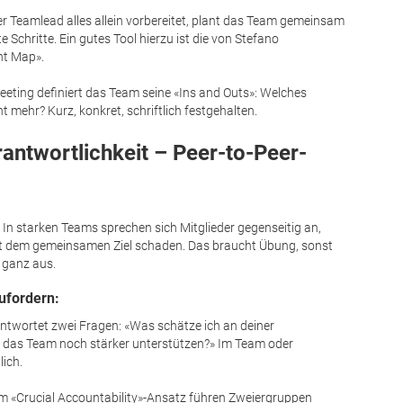
er Teamlead alles allein vorbereitet, plant das Team gemeinsam
e Schritte. Ein gutes Tool hierzu ist die von Stefano
nt Map».
eting definiert das Team seine «Ins and Outs»: Welches
t mehr? Kurz, konkret, schriftlich festgehalten.
rantwortlichkeit – Peer-to-Peer-
. In starken Teams sprechen sich Mitglieder gegenseitig an,
eit dem gemeinsamen Ziel schaden. Das braucht Übung, sonst
t ganz aus.
zufordern:
twortet zwei Fragen: «Was schätze ich an deiner
das Team noch stärker unterstützen?» Im Team oder
lich.
m «Crucial Accountability»-Ansatz führen Zweiergruppen