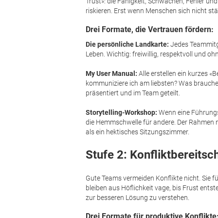
Trust»: die Fähigkeit, Schwächen, Fehler un
riskieren. Erst wenn Menschen sich nicht 
Drei Formate, die Vertrauen fördern:
Die persönliche Landkarte:
Jedes Teammitgl
Leben. Wichtig: freiwillig, respektvoll und o
My User Manual:
Alle erstellen ein kurzes 
kommuniziere ich am liebsten? Was brauche 
präsentiert und im Team geteilt.
Storytelling-Workshop:
Wenn eine Führungskr
die Hemmschwelle für andere. Der Rahmen mus
als ein hektisches Sitzungszimmer.
Stufe 2: Konfliktbereitsc
Gute Teams vermeiden Konflikte nicht. Sie füh
bleiben aus Höflichkeit vage, bis Frust ents
zur besseren Lösung zu verstehen.
Drei Formate für produktive Konflikte