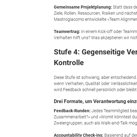
Gemeinsame Projektplanung:
Statt dass d
Ziele, Rollen, Ressourcen, Risiken und nächst
Mastrogiacomo entwickelte «Team Alignme
Teamvertrag:
In einem Kick-off oder Teamme
Verhalten hilft uns? Was akzeptieren wir nich
Stufe 4: Gegenseitige Ve
Kontrolle
Diese Stufe ist schwierig, aber entscheidend
wenn Verhalten, Qualität oder Verlässlichk
wird Feedback schnell persönlich oder bleib
Drei Formate, um Verantwortung ein
Feedback-Runden:
Jedes Teammitglied bean
Zusammenarbeit?» und «Womit könntest du 
Zweiergruppen, auch als Walk-and-Talk mög
Accountability Check-ins:
Basierend auf de