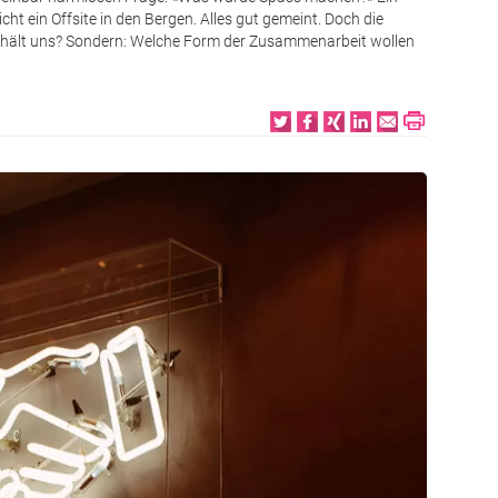
cht ein Offsite in den Bergen. Alles gut gemeint. Doch die
erhält uns? Sondern: Welche Form der Zusammenarbeit wollen