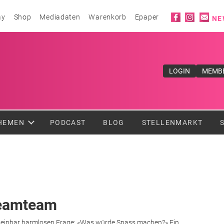
Social ico
ay
Shop
Mediadaten
Warenkorb
Epaper
NE
ufe</div>
LOGIN
MEMB
HEMEN
PODCAST
BLOG
STELLENMARKT
reamteam
scheinbar harmlosen Frage: «Was würde Spass machen?» Ein