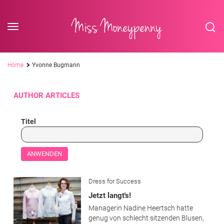
<div class='slogan '> Die Business-Plattform <br/> für Assistenzberufe</div
Skip to content
Miss Moneypenny
Pfadnavigation
Home
Yvonne Bugmann
AUTHOR ARTICLES
Titel
Dress for Success
Jetzt langt's!
Managerin Nadine Heertsch hatte
genug von schlecht sitzenden Blusen,