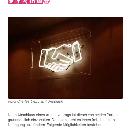
Bild
Foto: Charles DeLuvio / Unsplash
Nach Abschluss eines Arbeitsvertrags ist dieser von beiden Parteien
grundsätzlich einzuhalten. Dennoch steht es ihnen frei, diesen im
Nachgang abzuändern. Folgende Möglichkeiten bestehen: