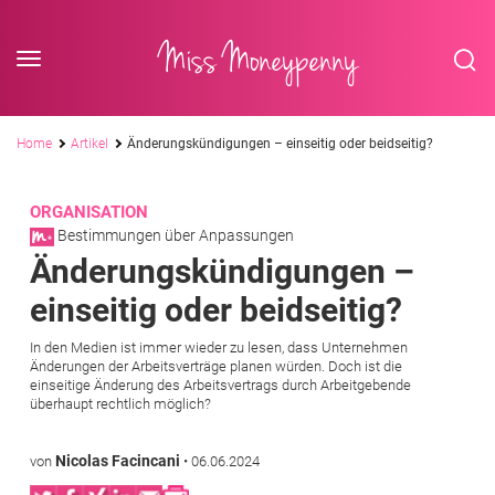
<div class='slogan '> Die Business-Plattform <br/> für Assistenzberufe</div
Skip to content
Miss Moneypenny
Pfadnavigation
Home
Artikel
Änderungskündigungen – einseitig oder beidseitig?
ORGANISATION
Bestimmungen über Anpassungen
Änderungskündigungen –
einseitig oder beidseitig?
In den Medien ist immer wieder zu lesen, dass Unternehmen
Änderungen der Arbeitsverträge planen würden. Doch ist die
einseitige Änderung des Arbeitsvertrags durch Arbeitgebende
überhaupt rechtlich möglich?
Nicolas Facincani
von
•
06.06.2024