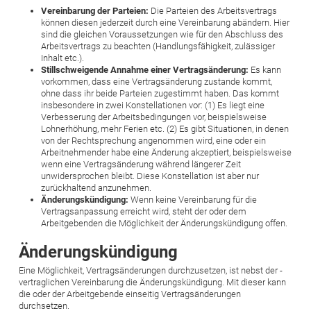
Vereinbarung der Parteien:
Die Parteien des Arbeitsvertrags
können diesen jederzeit durch eine Vereinbarung abändern. Hier
sind die ­gleichen Voraussetzungen wie für den Abschluss des
Arbeitsvertrags zu beachten (Handlungsfähigkeit, zulässiger
Inhalt etc.).
Stillschweigende Annahme einer Vertragsänderung:
Es kann
vorkommen, dass eine Vertragsänderung zustande kommt,
ohne dass ihr beide Parteien zugestimmt haben. Das kommt
insbesondere in zwei Konstellationen vor: (1) Es liegt eine
Verbesserung der Arbeitsbedingungen vor, beispielsweise
Lohnerhöhung, mehr Ferien etc. (2) Es gibt Situationen, in denen
von der Rechtsprechung angenommen wird, eine oder ein
Arbeitnehmender habe eine Änderung akzeptiert, beispielsweise
wenn eine Vertragsänderung während längerer Zeit
unwidersprochen bleibt. Diese Konstellation ist aber nur
zurückhaltend anzunehmen.
Änderungskündigung:
Wenn keine Vereinbarung für die
Vertrags­­an­passung erreicht wird, steht der oder dem
Arbeitgebenden die Möglichkeit der Änderungskündigung offen.
Änderungskündigung
Eine Möglichkeit, Vertragsänderungen durchzusetzen, ist nebst der ­
vertraglichen Vereinbarung die Änderungskündigung. Mit dieser kann
die oder der Arbeitgebende einseitig Vertragsänderungen
durchsetzen.