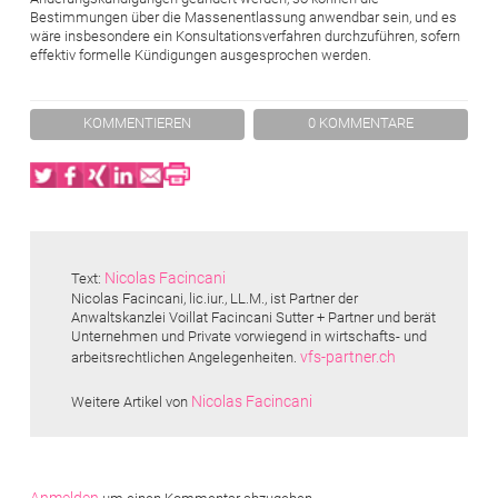
Bestimmungen über die Massenentlassung anwendbar sein, und es
wäre insbesondere ein Konsultationsverfahren durchzuführen, sofern
effektiv formelle Kündigungen ausgesprochen werden.
KOMMENTIEREN
0 KOMMENTARE
Twitter
Facebook
XING
LinkedIn
Email
Print
Nicolas Facincani
Text:
Nicolas Facincani, lic.iur., LL.M., ist Partner der
Anwaltskanzlei Voillat Facincani Sutter + Partner und berät
Unternehmen und Private vorwiegend in wirtschafts- und
vfs-partner.ch
arbeitsrechtlichen Angelegenheiten.
Nicolas Facincani
Weitere Artikel von