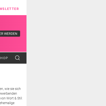
ns
WSLETTER
ER WERDEN
SHOP
n, wie sie sich
tbewerbenden
von Wort & Stil:
 ehemalige