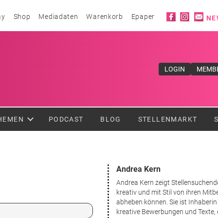
Social ico
ay
Shop
Mediadaten
Warenkorb
Epaper
NE
ufe</div>
LOGIN
MEMB
HEMEN
PODCAST
BLOG
STELLENMARKT
Andrea Kern
Andrea Kern zeigt Stellensuchende
kreativ und mit Stil von ihren Mi
abheben können. Sie ist Inhaberin 
kreative Bewerbungen und Texte,