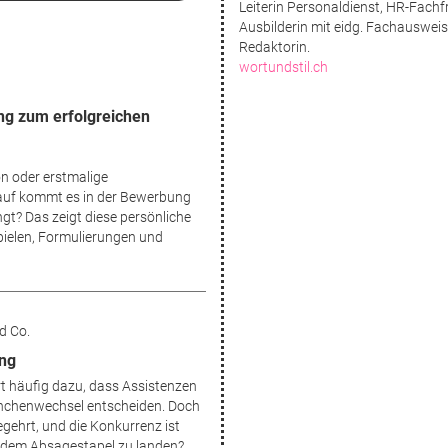
Leiterin Personaldienst, HR-Fach
Ausbilderin mit eidg. Fachauswei
Redaktorin.
wortundstil.ch
ng zum erfolgreichen
n oder erstmalige
uf kommt es in der Bewerbung
ngt? Das zeigt diese persönliche
pielen, Formulierungen und
d Co.
ang
t häufig dazu, dass Assistenzen
ranchenwechsel entscheiden. Doch
egehrt, und die Konkurrenz ist
uf dem Absagestapel zu landen?