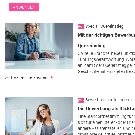
Special: Quereinstieg
Mit der richtigen Bewerbu
Quereinstieg
Ob neue Branche, neue Funktio
Führungsverantwortung: Wora
an, damit der Quereinstieg geli
Geschichte mit konkreten Beis
Vorher-nachher-Texten.
Bewerbungsunterlagen un
Die Bewerbung als Blickf
Eine Standortbestimmung führ
sich für einen Stellen- oder B
andere Assistenzstellen sind b
gross. Wie gelingt es, nicht a