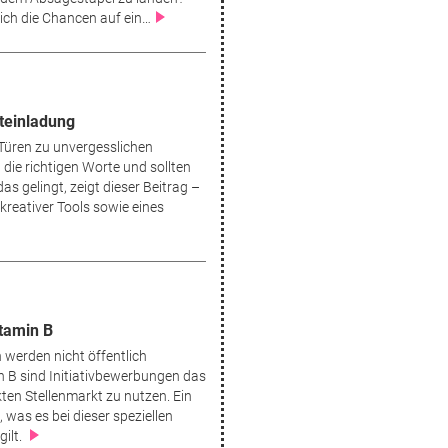
sich die Chancen auf ein…
nteinladung
Türen zu unvergesslichen
 die richtigen Worte und sollten
as gelingt, zeigt dieser Beitrag –
r kreativer Tools sowie eines
itamin B
n werden nicht öffentlich
 B sind Initiativbewerbungen das
kten Stellenmarkt zu nutzen. Ein
, was es bei dieser speziellen
ilt.